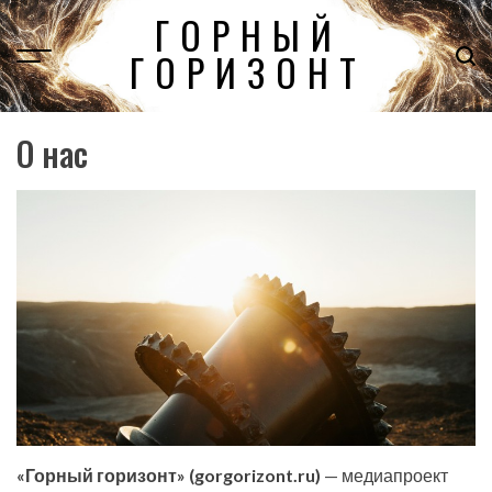
Перейти
ГОРНЫЙ
к
ГОРИЗОНТ
содержимому
О нас
«
Горный горизонт
» (gorgorizont.ru)
— медиапроект