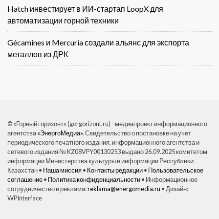
Hatch инвестирует в ИИ-стартап LoopX для
автоматизации горной техники
Gécamines и Mercuria создали альянс для экспорта
металлов из ДРК
© «Горный горизонт» (gorgorizont.ru) - медиапроект информационного
агентства
«ЭнергоМедиа»
. Свидетельство о постановке на учет
периодического печатного издания, информационного агентства и
сетевого издания № KZ08VPY00130253 выдано 26.09.2025 комитетом
информации Министерства культуры и информации Республики
Казахстан •
Наша миссия
•
Контакты редакции
•
Пользовательское
соглашение
•
Политика конфиденциальности
• Информационное
сотрудничество и реклама:
reklama@energomedia.ru
• Дизайн:
WPInterface