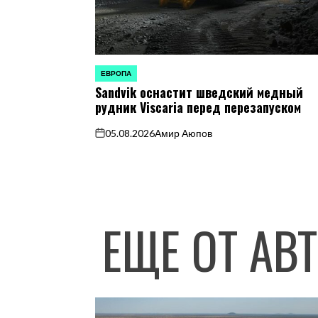
ЕВРОПА
ОПУБЛИКОВАНО
Sandvik оснастит шведский медный
В
рудник Viscaria перед перезапуском
05.08.2026
Амир Аюпов
on
ЕЩЕ ОТ АВ