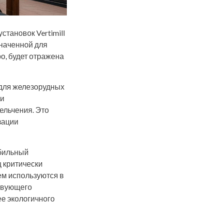
становок Vertimill
значенной для
о, будет отражена
 для железорудных
 и
ельчения. Это
зации
абильный
 критически
ем используются в
ствующего
е экологичного