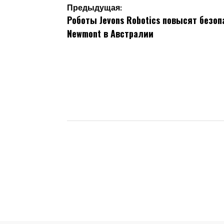
Навигация
Предыдущая:
Роботы Jevons Robotics повысят безоп
по
Newmont в Австралии
записям