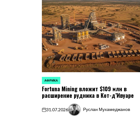
АФРИКА
ОПУБЛИКОВАНО
Fortuna Mining вложит $109 млн в
В
расширение рудника в Кот-д’Ивуаре
Руслан Мухамеджанов
31.07.2026
on
Запись
от