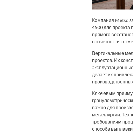
Компания Metso за
4500 для проекта 
прямого восстано
в отчетности сегм
Вертикальные мел
проектов. Их конс
эксплуатационные
делает их привле
производственных
Ключевым преимущ
гранулометрически
важно для произв
металлургии. Техн
требованиям проц
способа выплавки 