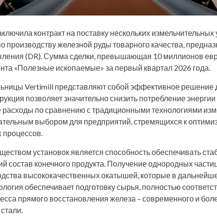
ключила контракт на поставку нескольких измельчительных у
по производству железной руды товарного качества, предна
вления (DR). Сумма сделки, превышающая 10 миллионов евр
ента «Полезные ископаемые» за первый квартал 2026 года.
ьницы Vertimill представляют собой эффективное решение
трукция позволяет значительно снизить потребление энергии
 расходы по сравнению с традиционными технологиями изм
кательным выбором для предприятий, стремящихся к оптими
 процессов.
еством установок является способность обеспечивать ст
й состав конечного продукта. Получение однородных частиц
одства высококачественных окатышей, которые в дальнейш
ология обеспечивает подготовку сырья, полностью соответ
есса прямого восстановления железа – современного и боле
стали.