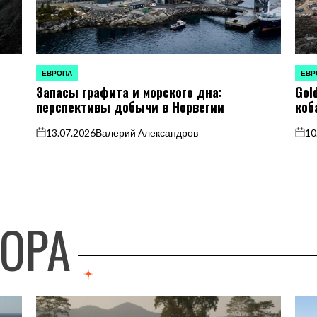
ЕВРОПА
ЕВР
ОПУБЛИКОВАНО
ОПУБ
Запасы графита и морского дна:
Gol
В
В
перспективы добычи в Норвегии
коб
13.07.2026
Валерий Александров
10
on
on
ТОРА