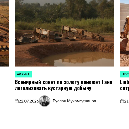
АФРИКА
АВС
ОПУБЛИКОВАНО
ОПУБ
Всемирный совет по золоту поможет Гане
Lie
В
В
легализовать кустарную добычу
сот
Руслан Мухамеджанов
22.07.2026
21
on
Запись
on
от