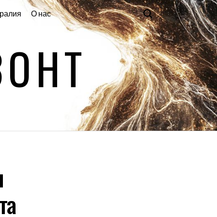
ралия
О нас
ЗОНТ
ы
та