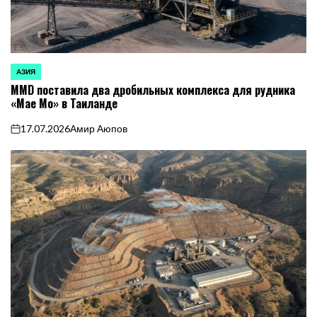
АЗИЯ
ОПУБЛИКОВАНО
MMD поставила два дробильных комплекса для рудника
В
«Мае Мо» в Таиланде
17.07.2026
Амир Аюпов
on