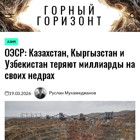
Перейти
ГОРНЫЙ
к
ГОРИЗОНТ
содержимому
АЗИЯ
ОПУБЛИКОВАНО
ОЭСР: Казахстан, Кыргызстан и
В
Узбекистан теряют миллиарды на
своих недрах
Руслан Мухамеджанов
19.03.2026
on