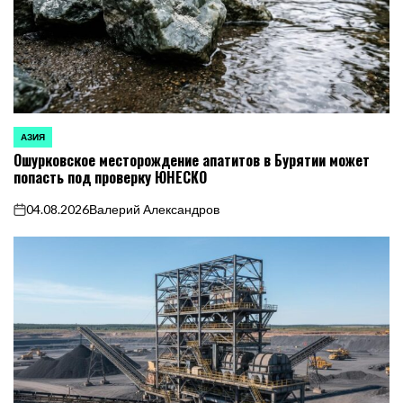
АЗИЯ
ОПУБЛИКОВАНО
Ошурковское месторождение апатитов в Бурятии может
В
попасть под проверку ЮНЕСКО
04.08.2026
Валерий Александров
on