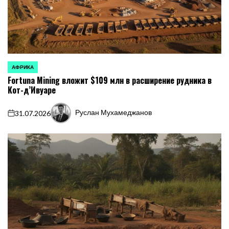
АФРИКА
ОПУБЛИКОВАНО
Fortuna Mining вложит $109 млн в расширение рудника в
В
Кот-д’Ивуаре
Руслан Мухамеджанов
31.07.2026
on
Запись
от