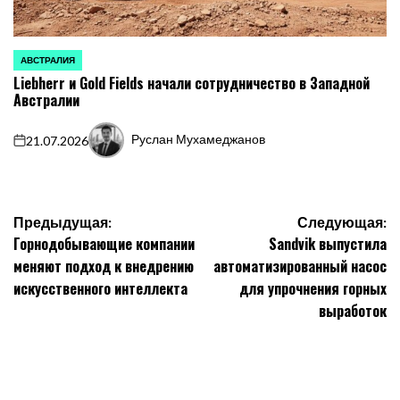
АВСТРАЛИЯ
ОПУБЛИКОВАНО
Liebherr и Gold Fields начали сотрудничество в Западной
В
Австралии
Руслан Мухамеджанов
21.07.2026
on
Запись
от
Навигация
Предыдущая:
Следующая:
Горнодобывающие компании
Sandvik выпустила
по
меняют подход к внедрению
автоматизированный насос
записям
искусственного интеллекта
для упрочнения горных
выработок