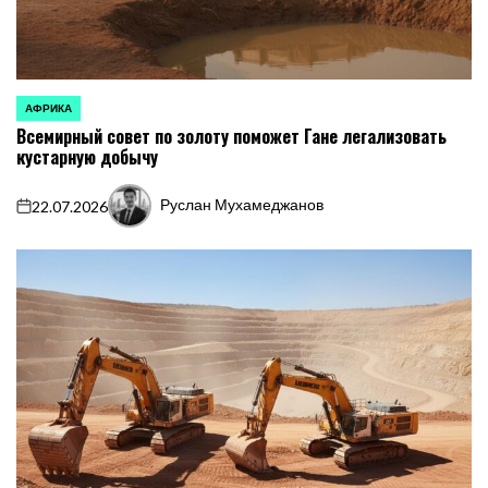
АФРИКА
ОПУБЛИКОВАНО
Всемирный совет по золоту поможет Гане легализовать
В
кустарную добычу
Руслан Мухамеджанов
22.07.2026
on
Запись
от