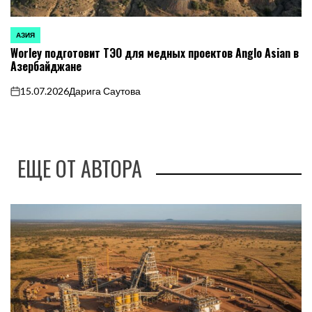
АЗИЯ
ОПУБЛИКОВАНО
Worley подготовит ТЭО для медных проектов Anglo Asian в
В
Азербайджане
15.07.2026
Дарига Саутова
on
ЕЩЕ ОТ АВТОРА