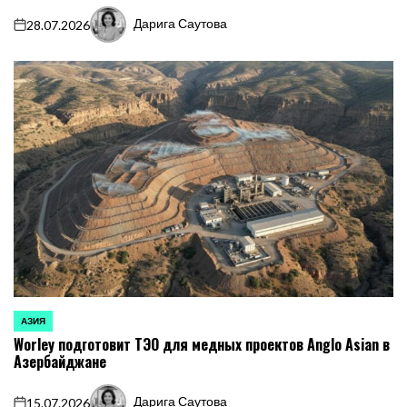
Дарига Саутова
28.07.2026
on
Запись
от
АЗИЯ
ОПУБЛИКОВАНО
Worley подготовит ТЭО для медных проектов Anglo Asian в
В
Азербайджане
Дарига Саутова
15.07.2026