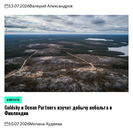
13.07.2026
Валерий Александров
on
ЕВРОПА
ОПУБЛИКОВАНО
Goldsky и Ocean Partners изучат добычу кобальта в
В
Финляндии
10.07.2026
Милана Худаева
on