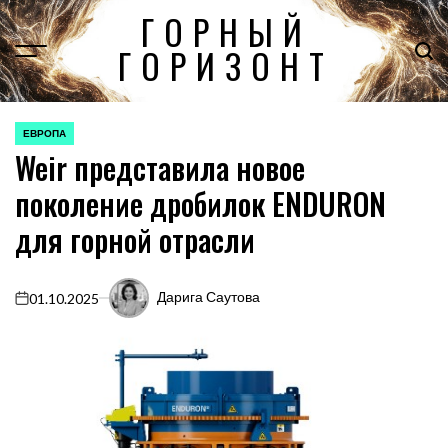
Перейти
ГОРНЫЙ
к
ГОРИЗОНТ
содержимому
ЕВРОПА
ОПУБЛИКОВАНО
Weir представила новое
В
поколение дробилок ENDURON
для горной отрасли
Дарига Саутова
01.10.2025
on