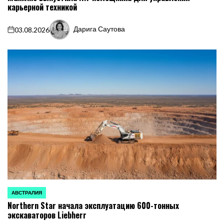
карьерной техникой
Дарига Саутова
03.08.2026
on
Запись
от
АВСТРАЛИЯ
ОПУБЛИКОВАНО
Northern Star начала эксплуатацию 600-тонных
В
экскаваторов Liebherr