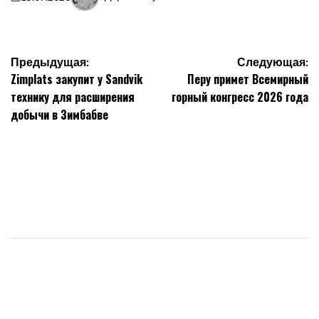
on
Запись
от
Навигация
Предыдущая:
Следующая:
Zimplats закупит у Sandvik
Перу примет Всемирный
по
технику для расширения
горный конгресс 2026 года
записям
добычи в Зимбабве