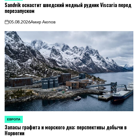
Sandvik оснастит шведский медный рудник Viscaria перед
В
перезапуском
05.08.2026
Амир Аюпов
on
ЕВРОПА
ОПУБЛИКОВАНО
Запасы графита и морского дна: перспективы добычи в
В
Норвегии