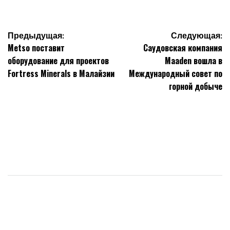
от
Навигация
Предыдущая:
Следующая:
Metso поставит
Саудовская компания
по
оборудование для проектов
Maaden вошла в
записям
Fortress Minerals в Малайзии
Международный совет по
горной добыче