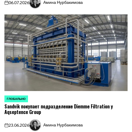
Амина Нурбакимова
06.07.2026
on
Запись
от
ГЛОБАЛЬНО
ОПУБЛИКОВАНО
Sandvik покупает подразделение Diemme Filtration у
В
Aqseptence Group
Амина Нурбакимова
23.06.2026
on
Запись