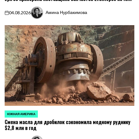
Амина Нурбакимова
04.08.2026
on
Запись
от
ЮЖНАЯ АМЕРИКА
ОПУБЛИКОВАНО
Смена масла для дробилок сэкономила медному руднику
В
$2,8 млн в год