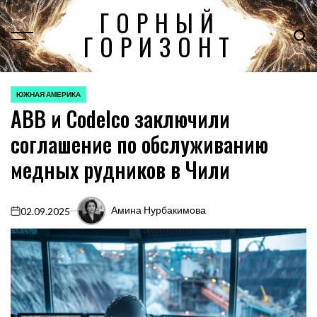
Перейти
ГОРНЫЙ
к
ГОРИЗОНТ
содержимому
ЮЖНАЯ АМЕРИКА
ОПУБЛИКОВАНО
ABB и Codelco заключили
В
соглашение по обслуживанию
медных рудников в Чили
Амина Нурбакимова
02.09.2025
on