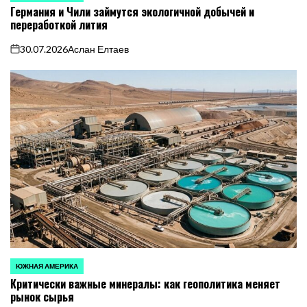
Германия и Чили займутся экологичной добычей и
В
переработкой лития
30.07.2026
Аслан Елтаев
on
ЮЖНАЯ АМЕРИКА
ОПУБЛИКОВАНО
Критически важные минералы: как геополитика меняет
В
рынок сырья