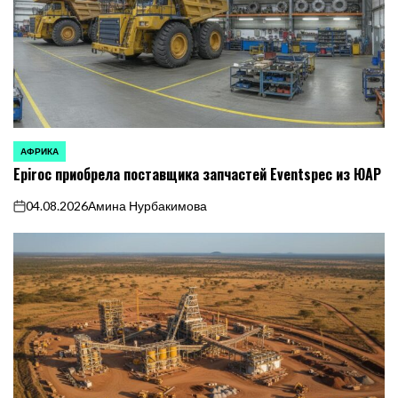
АФРИКА
ОПУБЛИКОВАНО
Epiroc приобрела поставщика запчастей Eventspec из ЮАР
В
04.08.2026
Амина Нурбакимова
on