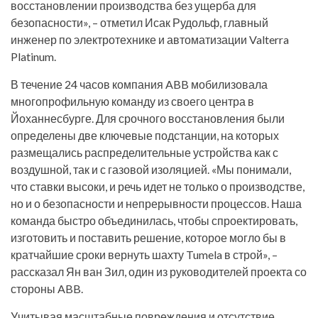
восстановлении производства без ущерба для
безопасности», – отметил Исак Рудольф, главный
инженер по электротехнике и автоматизации Valterra
Platinum.
В течение 24 часов компания ABB мобилизовала
многопрофильную команду из своего центра в
Йоханнесбурге. Для срочного восстановления были
определены две ключевые подстанции, на которых
размещались распределительные устройства как с
воздушной, так и с газовой изоляцией. «Мы понимали,
что ставки высоки, и речь идет не только о производстве,
но и о безопасности и непрерывности процессов. Наша
команда быстро объединилась, чтобы спроектировать,
изготовить и поставить решение, которое могло бы в
кратчайшие сроки вернуть шахту Tumela в строй», –
рассказал Ян ван Зил, один из руководителей проекта со
стороны ABB.
Учитывая масштабные повреждения и отсутствие