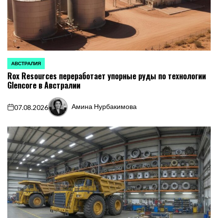
АВСТРАЛИЯ
ОПУБЛИКОВАНО
Rox Resources переработает упорные руды по технологии
В
Glencore в Австралии
Амина Нурбакимова
07.08.2026
on
Запись
от