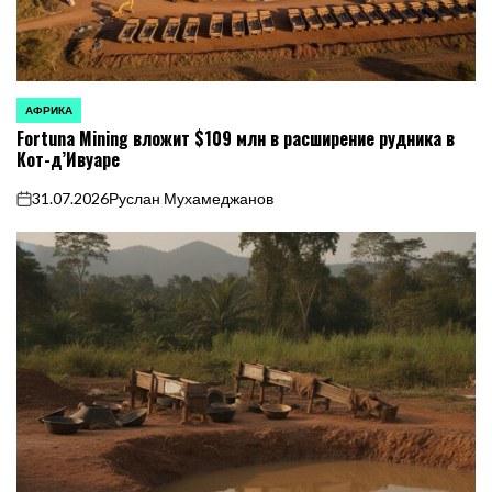
АФРИКА
ОПУБЛИКОВАНО
Fortuna Mining вложит $109 млн в расширение рудника в
В
Кот-д’Ивуаре
31.07.2026
Руслан Мухамеджанов
on