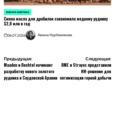
ЮЖНАЯ АМЕРИКА
ОПУБЛИКОВАНО
Смена масла для дробилок сэкономила медному руднику
В
$2,8 млн в год
Амина Нурбакимова
06.07.2026
on
Запись
от
Навигация
Предыдущая:
Следующая:
Maaden и Bechtel начинают
BME и Strayos представили
по
разработку нового золотого
ИИ-решение для
записям
рудника в Саудовской Аравии
оптимизации горной добычи