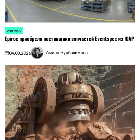
АФРИКА
ОПУБЛИКОВАНО
Epiroc приобрела поставщика запчастей Eventspec из ЮАР
В
Амина Нурбакимова
04.08.2026
on
Запись
от