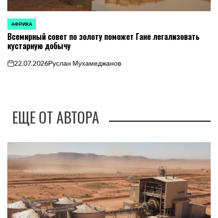
АФРИКА
ОПУБЛИКОВАНО
Всемирный совет по золоту поможет Гане легализовать
В
кустарную добычу
22.07.2026
Руслан Мухамеджанов
on
ЕЩЕ ОТ АВТОРА