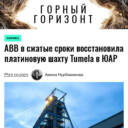
Перейти
ГОРНЫЙ
к
ГОРИЗОНТ
содержимому
АФРИКА
ОПУБЛИКОВАНО
ABB в сжатые сроки восстановила
В
платиновую шахту Tumela в ЮАР
Амина Нурбакимова
23.10.2025
on