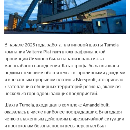
В начале 2025 года работа платиновой шахты Tumela
компании Valterra Platinum в южноафриканской
провинции Лимпопо была парализована из-за
масштабного наводнения. Катастрофа была вызвана
редким стечением обстоятельств: проливными дождями
и внезапным прорывом плотины Bierspruit, что привело
к затоплению обширных территорий региона, включая
несколько горнодобывающих предприятий.
Шахта Tumela, входящая в комплекс Amandelbult,
оказалась в числе наиболее пострадавших. Благодаря
четко отлаженным действиям в чрезвычайной ситуации
и протоколам безопасности весь персонал был