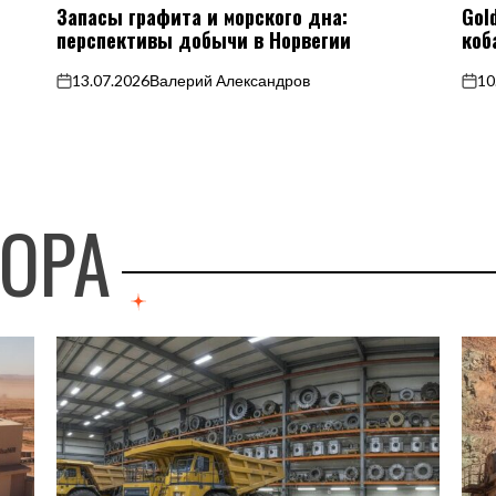
Запасы графита и морского дна:
Gol
В
В
перспективы добычи в Норвегии
коб
13.07.2026
Валерий Александров
10
on
on
ТОРА