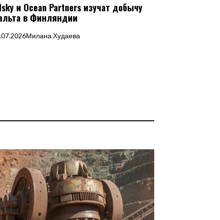
dsky и Ocean Partners изучат добычу
альта в Финляндии
.07.2026
Милана Худаева