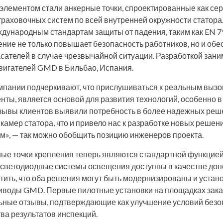
элементом стали анкерные точки, спроектированные как с
траховочных систем по всей внутренней окружности статора
ждународным стандартам защиты от падения, таким как EN 
ение не только повышает безопасность работников, но и обе
сателей в случае чрезвычайной ситуации. Разработкой зан
двигателей GMD в Бильбао, Испания.
мпании подчеркивают, что прислушиваться к реальным вызо
нты, является основой для развития технологий, особенно 
тзывы клиентов выявили потребность в более надежных реш
 камер статора, что и привело нас к разработке новых реше
м», — так можно обобщить позицию инженеров проекта.
е точки крепления теперь являются стандартной функцие
а светодиодные системы освещения доступны в качестве до
тить, что оба решения могут быть модернизированы и устан
воды GMD. Первые пилотные установки на площадках зака
ьные отзывы, подтверждающие как улучшение условий безоп
ва результатов инспекций.