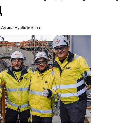
ц
Амина Нурбакимова