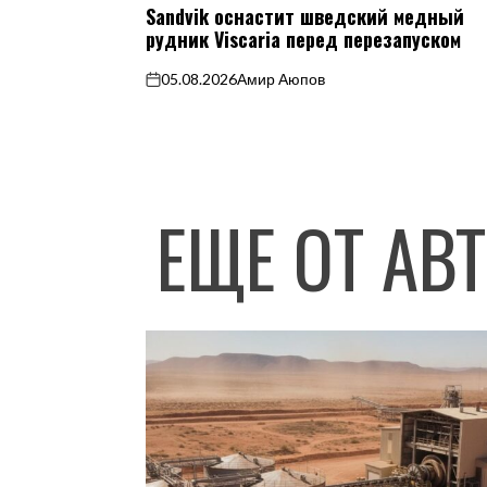
Sandvik оснастит шведский медный
В
рудник Viscaria перед перезапуском
05.08.2026
Амир Аюпов
on
ЕЩЕ ОТ АВ