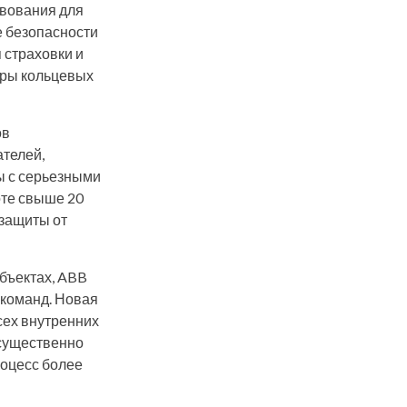
твования для
 безопасности
 страховки и
еры кольцевых
ов
ателей,
ы с серьезными
оте свыше 20
 защиты от
бъектах, ABB
 команд. Новая
сех внутренних
 существенно
роцесс более