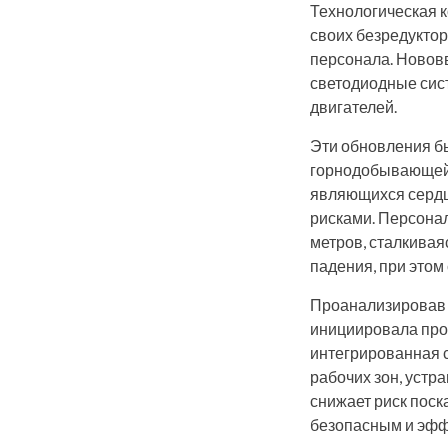
Технологическая 
своих безредукто
персонала. Новов
светодиодные сис
двигателей.
Эти обновления бы
горнодобывающей 
являющихся сердц
рисками. Персонал
метров, сталкивая
падения, при этом
Проанализировав 
инициировала про
интегрированная 
рабочих зон, устр
снижает риск поск
безопасным и эф