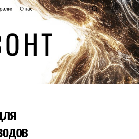
ралия
О нас
ЗОНТ
для
водов