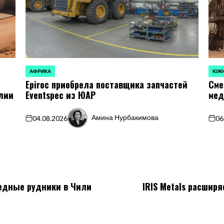
АФРИКА
ЮЖН
ОПУБЛИКОВАНО
ОПУБ
Epiroc приобрела поставщика запчастей
Сме
В
В
алии
Eventspec из ЮАР
мед
Амина Нурбакимова
04.08.2026
06
on
Запись
on
от
медные рудники в Чили
IRIS Metals расшир