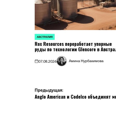
АВСТРАЛИЯ
ОПУБЛИКОВАНО
Rox Resources переработает упорные
В
руды по технологии Glencore в Австр
Амина Нурбакимова
07.08.2026
on
Запись
от
Навигация
Предыдущая:
Anglo American и Codelco объединят 
по
записям