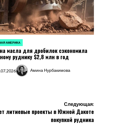
АЯ АМЕРИКА
ЛИКОВАНО
на масла для дробилок сэкономила
ному руднику $2,8 млн в год
Амина Нурбакимова
.07.2026
Запись
от
Следующая:
яет литиевые проекты в Южной Дакоте
покупкой рудника