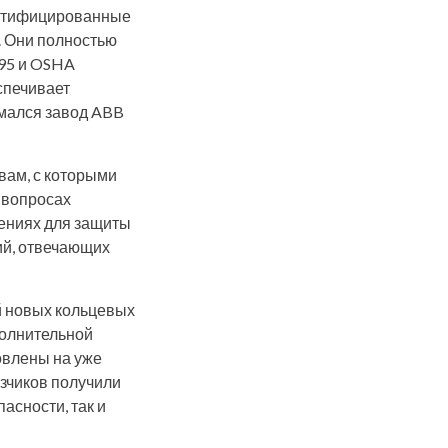
ертифицированные
. Они полностью
795 и OSHA
спечивает
имался завод ABB
вам, с которыми
в вопросах
ениях для защиты
ний, отвечающих
й новых кольцевых
полнительной
овлены на уже
зчиков получили
асности, так и