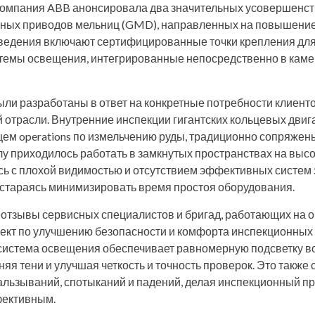
компания ABB анонсировала два значительных усовершенс
рных приводов мельниц (GMD), направленных на повышение
ведения включают сертифицированные точки крепления для
темы освещения, интегрированные непосредственно в кам
ли разработаны в ответ на конкретные потребности клиент
отрасли. Внутренние инспекции гигантских кольцевых двиг
ем operations по измельчению руды, традиционно сопряжен
у приходилось работать в замкнутых пространствах на выс
сь с плохой видимостью и отсутствием эффективных систем
 стараясь минимизировать время простоя оборудования.
отзывы сервисных специалистов и бригад, работающих на о
ект по улучшению безопасности и комфорта инспекционных
система освещения обеспечивает равномерную подсветку в
аняя тени и улучшая четкость и точность проверок. Это также
альзываний, спотыканий и падений, делая инспекционный п
фективным.