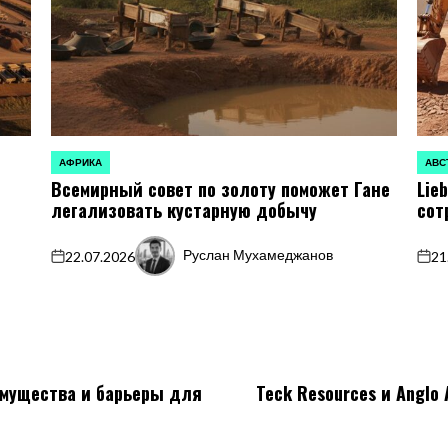
АФРИКА
АВС
ОПУБЛИКОВАНО
ОПУБ
Всемирный совет по золоту поможет Гане
Lie
В
В
легализовать кустарную добычу
сот
Руслан Мухамеджанов
22.07.2026
21
on
Запись
on
от
мущества и барьеры для
Teck Resources и Anglo