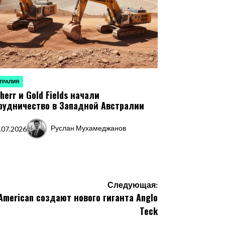
ТРАЛИЯ
ЛИКОВАНО
bherr и Gold Fields начали
рудничество в Западной Австралии
Руслан Мухамеджанов
.07.2026
Запись
от
Следующая:
 American создают нового гиганта Anglo
Teck