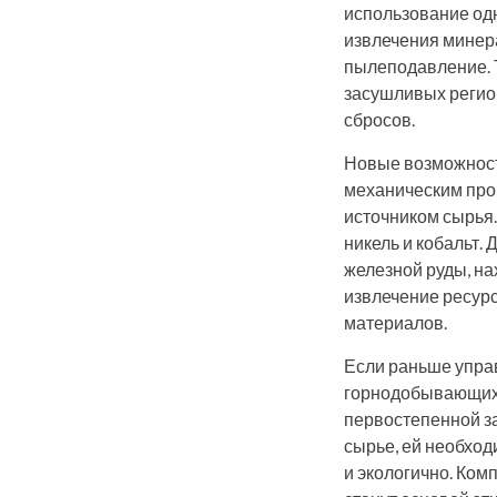
использование одн
извлечения минера
пылеподавление. 
засушливых регион
сбросов.
Новые возможност
механическим про
источником сырья.
никель и кобальт.
железной руды, на
извлечение ресурс
материалов.
Если раньше упра
горнодобывающих к
первостепенной за
сырье, ей необход
и экологично. Ко