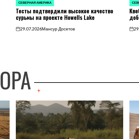
СЕВЕРНАЯ АМЕРИКА
СЕВ
ОПУБЛИКОВАНО
ОПУБ
Тесты подтвердили высокое качество
Кве
В
В
сурьмы на проекте Howells Lake
доб
29.07.2026
Мансур Досетов
29
on
on
ТОРА