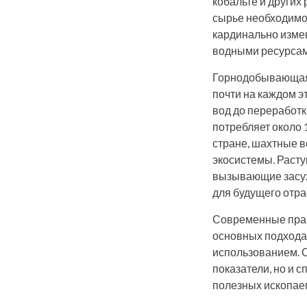
кобальте и других
сырье необходимо
кардинально изме
водными ресурсам
Горнодобывающая 
почти на каждом э
вод до переработк
потребляет около 
стране, шахтные 
экосистемы. Расту
вызывающие засух
для будущего отра
Современные прак
основных подхода
использованием. 
показатели, но и
полезных ископае