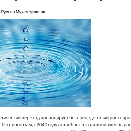
Руслан Мухамеджанов
етический переход провоцирует беспрецедентный рост спрос
По прогнозам, к 2040 году потребность в литии может выраст