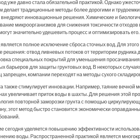
од уже давно стала обязательной практикой. Однако ужест
м делает традиционные методы более дорогими и трудоемким
 внедряют инновационные решения. Химические и биологич
ование микроорганизмов для снижения токсичности отходов
 могут значительно удешевить процесс и оптимизировать его.
 является полное исключение сброса сточных вод. Для этог
 решения: отвод ливневых потоков от территории рудника 
ановка специальных покрытий для уменьшения просачивания
х барьеров для защиты грунтовых вод. В некоторых случаях
 запрещен, компании переходят на методы сухого складиро
а также стимулирует инновации. Например, таяние вечной м
нах увеличивает приток воды в шахты. Для решения этой п
ология повторной заморозки грунта с помощью циркулирующ
ну, этот метод быстро становится экономически оправданны
бований.
е сегодня уделяется повышению эффективности использов
нению воды. Распространенной практикой является многок