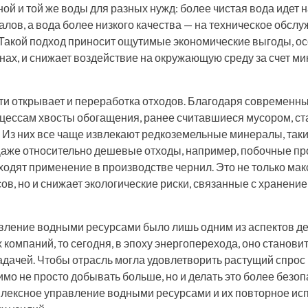
ой и той же воды для разных нужд: более чистая вода идет 
лов, а вода более низкого качества — на техническое обсл
Такой подход приносит ощутимые экономические выгоды, ос
ах, и снижает воздействие на окружающую среду за счет м
и открывает и переработка отходов. Благодаря современн
цессам хвосты обогащения, ранее считавшиеся мусором, с
 Из них все чаще извлекают редкоземельные минералы, такие
 Даже относительно дешевые отходы, например, побочные п
ходят применение в производстве чернил. Это не только ма
ов, но и снижает экологические риски, связанные с хранени
вление водными ресурсами было лишь одним из аспектов д
омпаний, то сегодня, в эпоху энергоперехода, оно станови
дачей. Чтобы отрасль могла удовлетворить растущий спрос 
имо не просто добывать больше, но и делать это более безо
мплексное управление водными ресурсами и их повторное ис