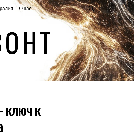
ралия
О нас
ЗОНТ
 ключ к
а