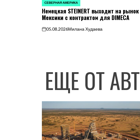
СЕВЕРНАЯ АМЕРИКА
ОПУБЛИКОВАНО
Немецкая STEINERT выходит на рынок
В
Мексики с контрактом для DIMECA
05.08.2026
Милана Худаева
on
ЕЩЕ ОТ АВ