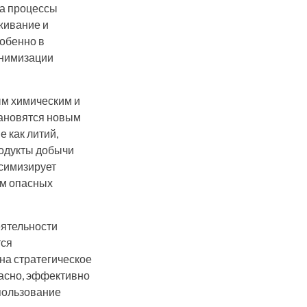
на процессы
уживание и
обенно в
инимизации
ым химическим и
тановятся новым
 как литий,
родукты добычи
ксимизирует
ем опасных
еятельности
тся
на стратегическое
пасно, эффективно
пользование