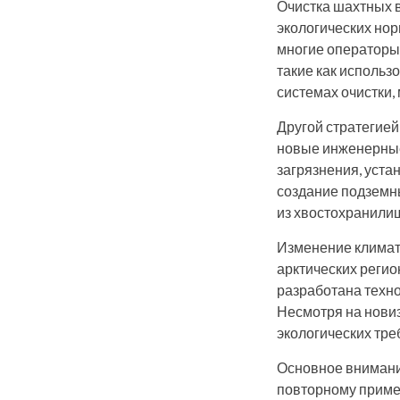
Очистка шахтных в
экологических нор
многие операторы
такие как использ
системах очистки,
Другой стратегией
новые инженерные
загрязнения, уст
создание подземны
из хвостохранилищ
Изменение климат
арктических регио
разработана техн
Несмотря на новиз
экологических тре
Основное внимани
повторному приме