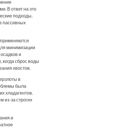
очение
и. В ответ на это
еские подходы,
 в пассивных
о применяются
для минимизации
 осадков и
, когда сброс воды
вания хвостов.
ерзлоты в
роблемы была
их хладагентов.
м из-за строгих
ания и
ратное