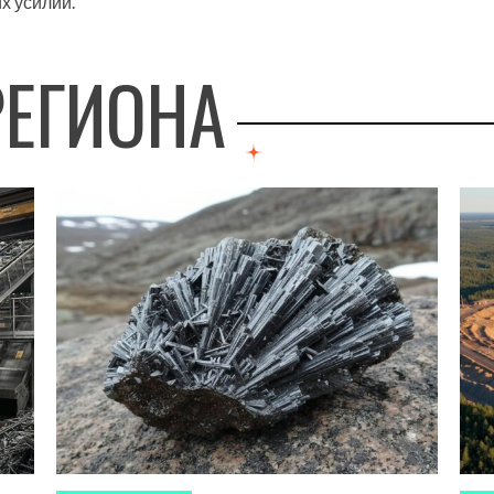
х усилий.
РЕГИОНА