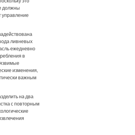
Поскольку это
же должны
т управление
задействована
твода ливневых
расль ежедневно
требления в
уязвимые
еские изменения,
итически важным
зделить на два
истка с повторным
кологические
извлечения