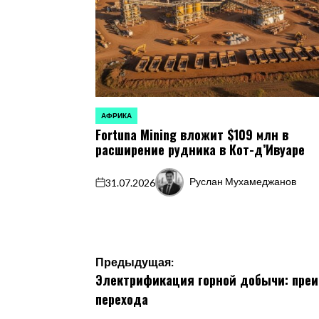
АФРИКА
ОПУБЛИКОВАНО
Fortuna Mining вложит $109 млн в
В
расширение рудника в Кот-д’Ивуаре
Руслан Мухамеджанов
31.07.2026
on
Запись
от
Навигация
Предыдущая:
Электрификация горной добычи: преи
по
перехода