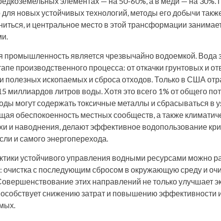
 редкоземельных элементах — на 50-60%, а в меди — на 30%. 
 для новых устойчивых технологий, методы его добычи так
ниться, и центральное место в этой трансформации занимае
и.
промышленность является чрезвычайно водоемкой. Вода 
тапе производственного процесса: от откачки грунтовых и о
и полезных ископаемых и сброса отходов. Только в США от
15 миллиардов литров воды. Хотя это всего 1% от общего по
воды могут содержать токсичные металлы и сбрасываться в 
щая обеспокоенность местных сообществ, а также климатич
и и наводнения, делают эффективное водопользование кр
сли и самого энергоперехода.
тики устойчивого управления водными ресурсами можно ра
: очистка с последующим сбросом в окружающую среду и оч
Совершенствование этих направлений не только улучшает э
 способствует снижению затрат и повышению эффективности 
мых.