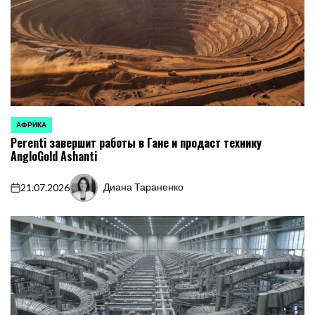
АФРИКА
ОПУБЛИКОВАНО
Perenti завершит работы в Гане и продаст технику
В
AngloGold Ashanti
Диана Тараненко
21.07.2026
on
Запись
от