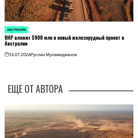
АВСТРАЛИЯ
ОПУБЛИКОВАНО
BHP вложит $900 млн в новый железорудный проект в
В
Австралии
16.07.2026
Руслан Мухамеджанов
on
ЕЩЕ ОТ АВТОРА