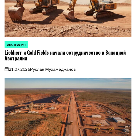
АВСТРАЛИЯ
ОПУБЛИКОВАНО
Liebherr и Gold Fields начали сотрудничество в Западной
В
Австралии
21.07.2026
Руслан Мухамеджанов
on