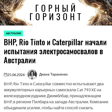
Перейти
ГОРНЫЙ
к
ГОРИЗОНТ
содержимому
АВСТРАЛИЯ
ОПУБЛИКОВАНО
BHP, Rio Tinto и Caterpillar начали
В
испытания электросамосвалов в
Австралии
Диана Тараненко
25.06.2026
on
BHP, Rio Tinto и Caterpillar совместно испытывают два
аккумуляторных карьерных самосвала Cat 793 XE на
железорудном руднике Джимблбар, принадлежащем
BHP, в регионе Пилбара на западе Австралии. Компании
объединили усилия, чтобы найти способ снизить