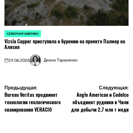
СЕВЕРНАЯ АМЕРИКА
ОПУБЛИКОВАНО
Vizsla Copper приступила к бурению на проекте Палмер на
В
Аляске
Диана Тараненко
19.06.2026
on
Запись
от
Навигация
Предыдущая:
Следующая:
Bureau Veritas продвинет
Anglo American и Codelco
по
технологии геологического
объединят рудники в Чили
записям
сканирования VERACIO
для добычи 2,7 млн т меди