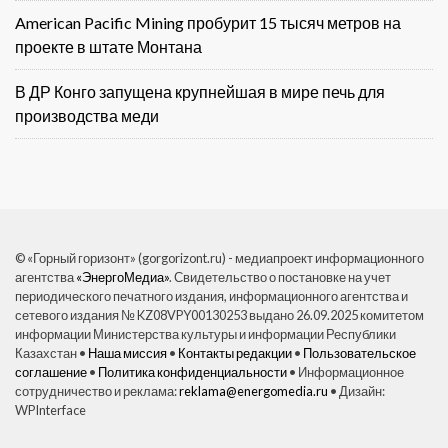
American Pacific Mining пробурит 15 тысяч метров на
проекте в штате Монтана
В ДР Конго запущена крупнейшая в мире печь для
производства меди
© «Горный горизонт» (gorgorizont.ru) - медиапроект информационного
агентства
«ЭнергоМедиа»
. Свидетельство о постановке на учет
периодического печатного издания, информационного агентства и
сетевого издания № KZ08VPY00130253 выдано 26.09.2025 комитетом
информации Министерства культуры и информации Республики
Казахстан •
Наша миссия
•
Контакты редакции
•
Пользовательское
соглашение
•
Политика конфиденциальности
• Информационное
сотрудничество и реклама:
reklama@energomedia.ru
• Дизайн:
WPInterface