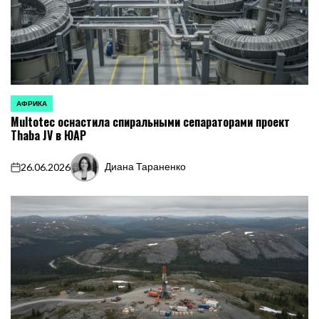
АФРИКА
ОПУБЛИКОВАНО
Multotec оснастила спиральными сепараторами проект
В
Thaba JV в ЮАР
Диана Тараненко
26.06.2026
on
Запись
от