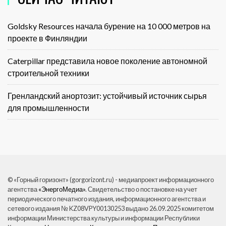
Goldsky Resources начала бурение на 10 000 метров на
проекте в Финляндии
Caterpillar представила новое поколение автономной
строительной техники
Гренландский анортозит: устойчивый источник сырья
для промышленности
© «Горный горизонт» (gorgorizont.ru) - медиапроект информационного
агентства
«ЭнергоМедиа»
. Свидетельство о постановке на учет
периодического печатного издания, информационного агентства и
сетевого издания № KZ08VPY00130253 выдано 26.09.2025 комитетом
информации Министерства культуры и информации Республики