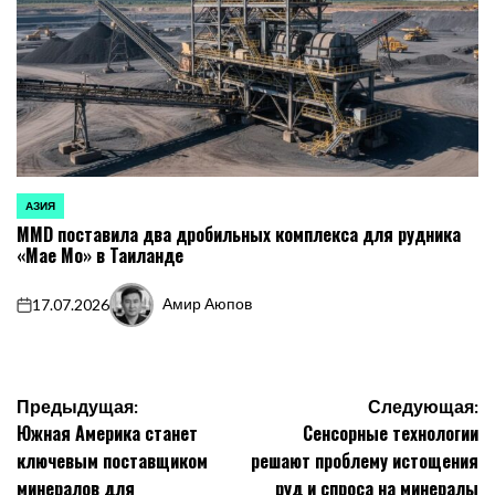
АЗИЯ
ОПУБЛИКОВАНО
MMD поставила два дробильных комплекса для рудника
В
«Мае Мо» в Таиланде
Амир Аюпов
17.07.2026
on
Запись
от
Навигация
Предыдущая:
Следующая:
Южная Америка станет
Сенсорные технологии
по
ключевым поставщиком
решают проблему истощения
записям
минералов для
руд и спроса на минералы