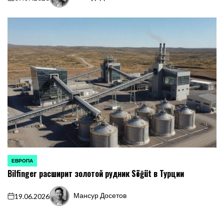
on
Запись
от
ЕВРОПА
ОПУБЛИКОВАНО
Bilfinger расширит золотой рудник Söğüt в Турции
В
Мансур Досетов
19.06.2026
on
Запись
от