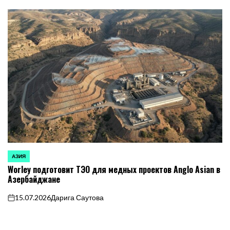
АЗИЯ
ОПУБЛИКОВАНО
Worley подготовит ТЭО для медных проектов Anglo Asian в
В
Азербайджане
15.07.2026
Дарига Саутова
on