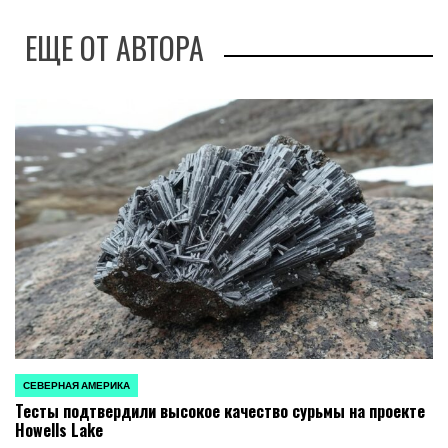
ЕЩЕ ОТ АВТОРА
СЕВЕРНАЯ АМЕРИКА
ОПУБЛИКОВАНО
Тесты подтвердили высокое качество сурьмы на проекте
В
Howells Lake