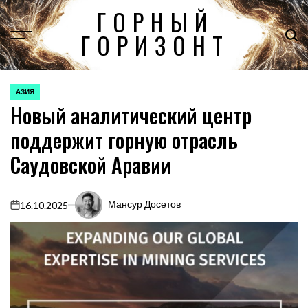
Перейти
ГОРНЫЙ
к
ГОРИЗОНТ
содержимому
АЗИЯ
ОПУБЛИКОВАНО
Новый аналитический центр
В
поддержит горную отрасль
Саудовской Аравии
Мансур Досетов
16.10.2025
on