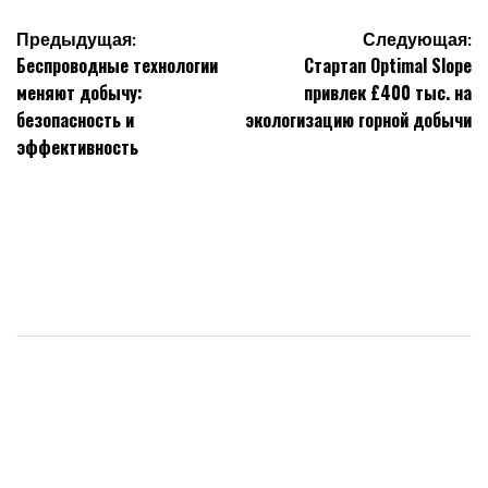
Навигация
Предыдущая:
Следующая:
Беспроводные технологии
Стартап Optimal Slope
по
меняют добычу:
привлек £400 тыс. на
записям
безопасность и
экологизацию горной добычи
эффективность