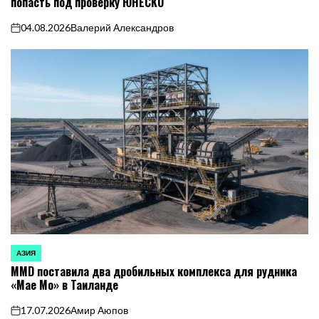
попасть под проверку ЮНЕСКО
04.08.2026
Валерий Александров
on
АЗИЯ
ОПУБЛИКОВАНО
MMD поставила два дробильных комплекса для рудника
В
«Мае Мо» в Таиланде
17.07.2026
Амир Аюпов
on