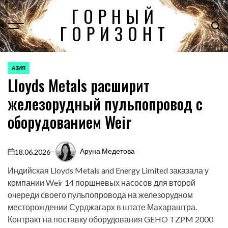
Перейти
ГОРНЫЙ
к
ГОРИЗОНТ
содержимому
АЗИЯ
ОПУБЛИКОВАНО
Lloyds Metals расширит
В
железорудный пульпопровод с
оборудованием Weir
Аруна Медетова
18.06.2026
on
Индийская Lloyds Metals and Energy Limited заказала у
компании Weir 14 поршневых насосов для второй
очереди своего пульпопровода на железорудном
месторождении Сурджагарх в штате Махараштра.
Контракт на поставку оборудования GEHO TZPM 2000