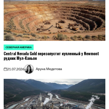
СЕВЕРНАЯ АМЕРИКА
ОПУБЛИКОВАНО
Central Nevada Gold перезапустит купленный у Newmont
В
рудник Мул-Каньон
Аруна Медетова
21.07.2026
on
Запись
от