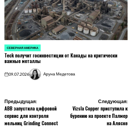
СЕВЕРНАЯ АМЕРИКА
ОПУБЛИКОВАНО
Teck получит госинвестиции от Канады на критически
В
важные металлы
Аруна Медетова
09.07.2026
on
Запись
от
Навигация
Предыдущая:
Следующая:
ABB запустила цифровой
Vizsla Copper приступила к
по
сервис для контроля
бурению на проекте Палмер
записям
мельниц Grinding Connect
на Аляске