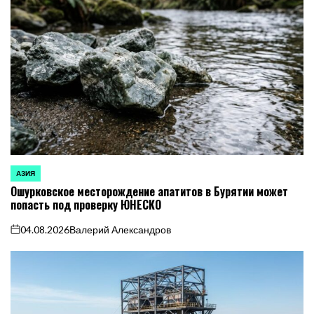
АЗИЯ
ОПУБЛИКОВАНО
Ошурковское месторождение апатитов в Бурятии может
В
попасть под проверку ЮНЕСКО
04.08.2026
Валерий Александров
on