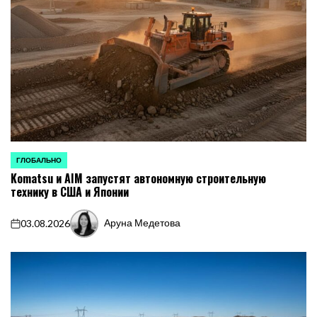
ГЛОБАЛЬНО
ОПУБЛИКОВАНО
Komatsu и AIM запустят автономную строительную
В
технику в США и Японии
Аруна Медетова
03.08.2026
on
Запись
от