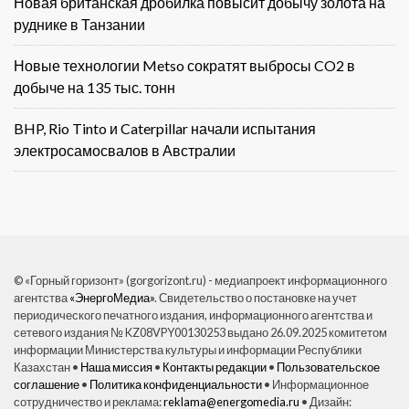
Новая британская дробилка повысит добычу золота на
руднике в Танзании
Новые технологии Metso сократят выбросы CO2 в
добыче на 135 тыс. тонн
BHP, Rio Tinto и Caterpillar начали испытания
электросамосвалов в Австралии
© «Горный горизонт» (gorgorizont.ru) - медиапроект информационного
агентства
«ЭнергоМедиа»
. Свидетельство о постановке на учет
периодического печатного издания, информационного агентства и
сетевого издания № KZ08VPY00130253 выдано 26.09.2025 комитетом
информации Министерства культуры и информации Республики
Казахстан •
Наша миссия
•
Контакты редакции
•
Пользовательское
соглашение
•
Политика конфиденциальности
• Информационное
сотрудничество и реклама:
reklama@energomedia.ru
• Дизайн: