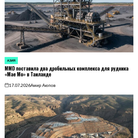
АЗИЯ
ОПУБЛИКОВАНО
MMD поставила два дробильных комплекса для рудника
В
«Мае Мо» в Таиланде
17.07.2026
Амир Аюпов
on