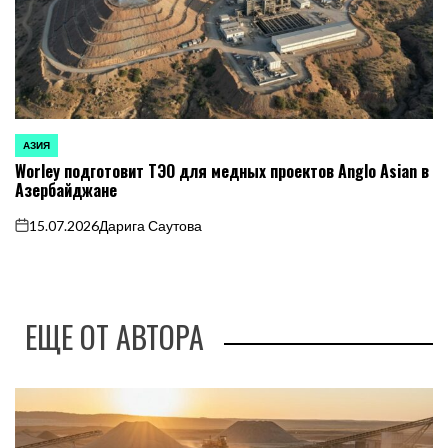
АЗИЯ
ОПУБЛИКОВАНО
Worley подготовит ТЭО для медных проектов Anglo Asian в
В
Азербайджане
15.07.2026
Дарига Саутова
on
ЕЩЕ ОТ АВТОРА