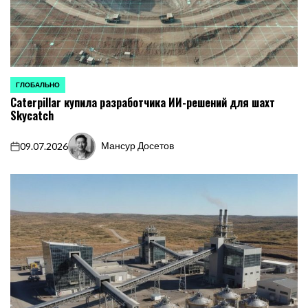
ГЛОБАЛЬНО
ОПУБЛИКОВАНО
Caterpillar купила разработчика ИИ-решений для шахт
В
Skycatch
Мансур Досетов
09.07.2026
on
Запись
от