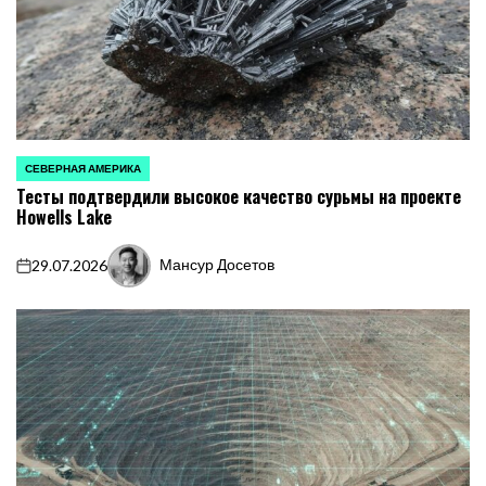
СЕВЕРНАЯ АМЕРИКА
ОПУБЛИКОВАНО
Тесты подтвердили высокое качество сурьмы на проекте
В
Howells Lake
Мансур Досетов
29.07.2026
on
Запись
от