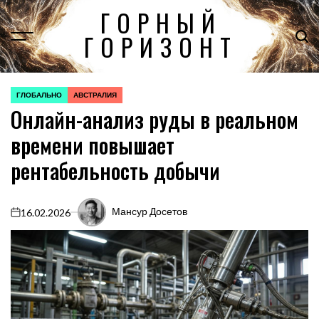
Перейти
ГОРНЫЙ
к
ГОРИЗОНТ
содержимому
ГЛОБАЛЬНО
АВСТРАЛИЯ
ОПУБЛИКОВАНО
Онлайн-анализ руды в реальном
В
времени повышает
рентабельность добычи
Мансур Досетов
16.02.2026
on