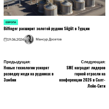
ЕВРОПА
ОПУБЛИКОВАНО
Bilfinger расширит золотой рудник Söğüt в Турции
В
Мансур Досетов
19.06.2026
on
Запись
от
Навигация
Предыдущая:
Следующая:
Новые технологии ускорят
SME наградит лидеров
по
разведку меди на рудниках в
горной отрасли на
записям
Замбии
конференции 2026 в Солт-
Лейк-Сити