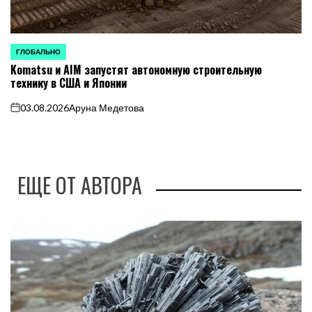
ГЛОБАЛЬНО
ОПУБЛИКОВАНО
Komatsu и AIM запустят автономную строительную
В
технику в США и Японии
03.08.2026
Аруна Медетова
on
ЕЩЕ ОТ АВТОРА