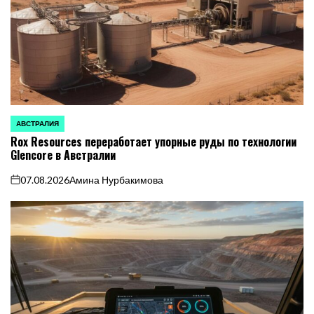
АВСТРАЛИЯ
ОПУБЛИКОВАНО
Rox Resources переработает упорные руды по технологии
В
Glencore в Австралии
07.08.2026
Амина Нурбакимова
on