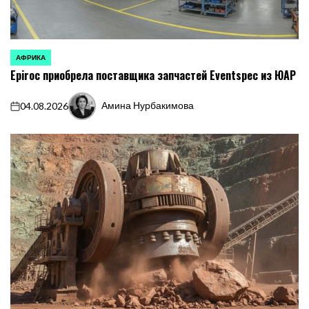
АФРИКА
ОПУБЛИКОВАНО
Epiroc приобрела поставщика запчастей Eventspec из ЮАР
В
Амина Нурбакимова
04.08.2026
on
Запись
от