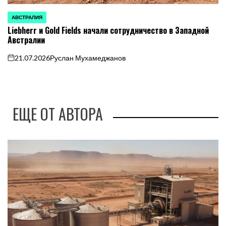
АВСТРАЛИЯ
ОПУБЛИКОВАНО
Liebherr и Gold Fields начали сотрудничество в Западной
В
Австралии
21.07.2026
Руслан Мухамеджанов
on
ЕЩЕ ОТ АВТОРА