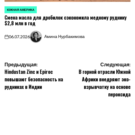
ЮЖНАЯ АМЕРИКА
ОПУБЛИКОВАНО
Смена масла для дробилок сэкономила медному руднику
В
$2,8 млн в год
Амина Нурбакимова
06.07.2026
on
Запись
от
Навигация
Предыдущая:
Следующая:
Hindustan Zinc и Epiroc
В горной отрасли Южной
по
повышают безопасность на
Африки внедряют эко-
записям
рудниках в Индии
взрывчатку на основе
пероксида