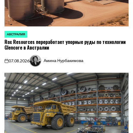
АВСТРАЛИЯ
ОПУБЛИКОВАНО
Rox Resources переработает упорные руды по технологии
В
Glencore в Австралии
Амина Нурбакимова
07.08.2026
on
Запись
от