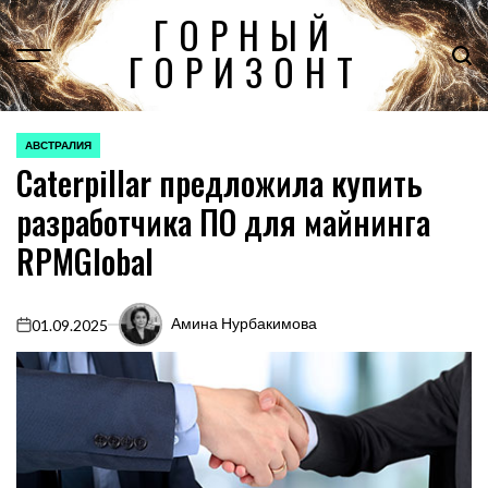
Перейти
ГОРНЫЙ
к
ГОРИЗОНТ
содержимому
АВСТРАЛИЯ
ОПУБЛИКОВАНО
Caterpillar предложила купить
В
разработчика ПО для майнинга
RPMGlobal
Амина Нурбакимова
01.09.2025
on