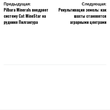
Навигация
Предыдущая:
Следующая:
Pilbara Minerals внедряет
Рекультивация земель: как
по
систему Cat MineStar на
шахты становятся
записям
руднике Пилгангура
аграрными центрами