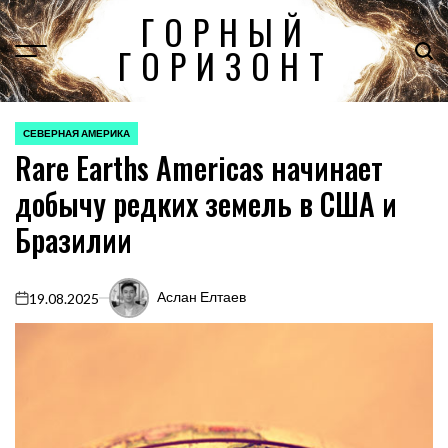
Перейти
ГОРНЫЙ
к
ГОРИЗОНТ
содержимому
СЕВЕРНАЯ АМЕРИКА
ОПУБЛИКОВАНО
Rare Earths Americas начинает
В
добычу редких земель в США и
Бразилии
Аслан Елтаев
19.08.2025
on