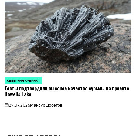
СЕВЕРНАЯ АМЕРИКА
ОПУБЛИКОВАНО
Тесты подтвердили высокое качество сурьмы на проекте
В
Howells Lake
29.07.2026
Мансур Досетов
on