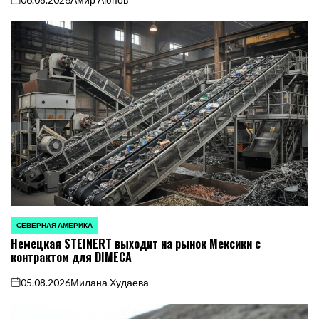
on
СЕВЕРНАЯ АМЕРИКА
ОПУБЛИКОВАНО
Немецкая STEINERT выходит на рынок Мексики с
В
контрактом для DIMECA
05.08.2026
Милана Худаева
on