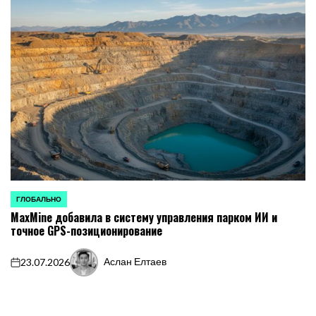
ГЛОБАЛЬНО
ОПУБЛИКОВАНО
MaxMine добавила в систему управления парком ИИ и
В
точное GPS-позиционирование
Аслан Елтаев
23.07.2026
on
Запись
от