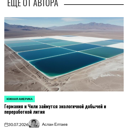
ЕЩЕ ОТ АВТОРА
ЮЖНАЯ АМЕРИКА
ОПУБЛИКОВАНО
Германия и Чили займутся экологичной добычей и
В
переработкой лития
Аслан Елтаев
30.07.2026
on
Запись