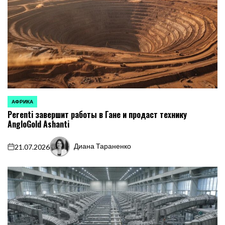
АФРИКА
ОПУБЛИКОВАНО
Perenti завершит работы в Гане и продаст технику
В
AngloGold Ashanti
Диана Тараненко
21.07.2026
on
Запись
от