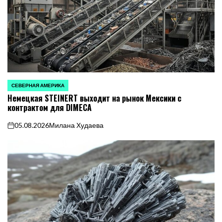
СЕВЕРНАЯ АМЕРИКА
ОПУБЛИКОВАНО
Немецкая STEINERT выходит на рынок Мексики с
В
контрактом для DIMECA
05.08.2026
Милана Худаева
on