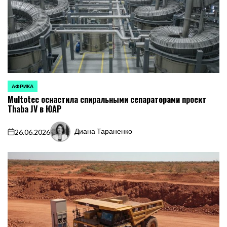
АФРИКА
ОПУБЛИКОВАНО
Multotec оснастила спиральными сепараторами проект
В
Thaba JV в ЮАР
Диана Тараненко
26.06.2026
on
Запись
от