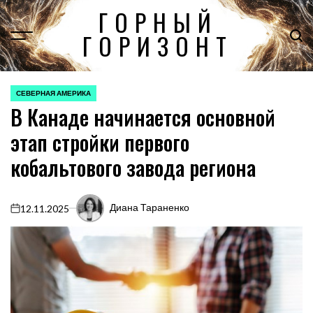
Перейти
ГОРНЫЙ
к
ГОРИЗОНТ
содержимому
СЕВЕРНАЯ АМЕРИКА
ОПУБЛИКОВАНО
В Канаде начинается основной
В
этап стройки первого
кобальтового завода региона
Диана Тараненко
12.11.2025
on