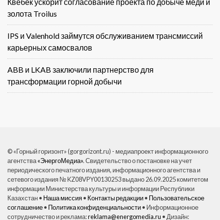
Квебек ускорит согласование проекта по добыче меди и
золота Troilus
IPS и Valenhold займутся обслуживанием трансмиссий
карьерных самосвалов
ABB и LKAB заключили партнерство для
трансформации горной добычи
© «Горный горизонт» (gorgorizont.ru) - медиапроект информационного
агентства
«ЭнергоМедиа»
. Свидетельство о постановке на учет
периодического печатного издания, информационного агентства и
сетевого издания № KZ08VPY00130253 выдано 26.09.2025 комитетом
информации Министерства культуры и информации Республики
Казахстан •
Наша миссия
•
Контакты редакции
•
Пользовательское
соглашение
•
Политика конфиденциальности
• Информационное
сотрудничество и реклама:
reklama@energomedia.ru
• Дизайн: