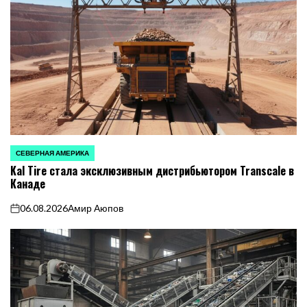
СЕВЕРНАЯ АМЕРИКА
ОПУБЛИКОВАНО
Kal Tire стала эксклюзивным дистрибьютором Transcale в
В
Канаде
06.08.2026
Амир Аюпов
on