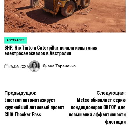
АВСТРАЛИЯ
ОПУБЛИКОВАНО
BHP, Rio Tinto и Caterpillar начали испытания
В
электросамосвалов в Австралии
Диана Тараненко
25.06.2026
on
Запись
от
Навигация
Предыдущая:
Следующая:
Emerson автоматизирует
Metso обновляет серию
по
крупнейший литиевый проект
кондиционеров OKTOP для
записям
США Thacker Pass
повышения эффективности
флотации