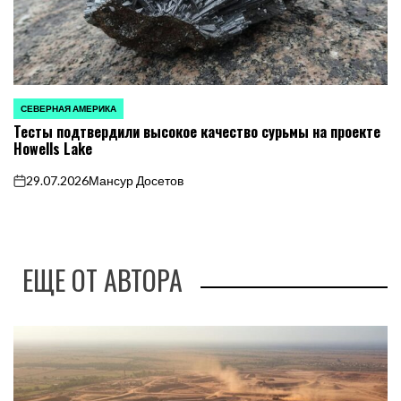
СЕВЕРНАЯ АМЕРИКА
ОПУБЛИКОВАНО
Тесты подтвердили высокое качество сурьмы на проекте
В
Howells Lake
29.07.2026
Мансур Досетов
on
ЕЩЕ ОТ АВТОРА