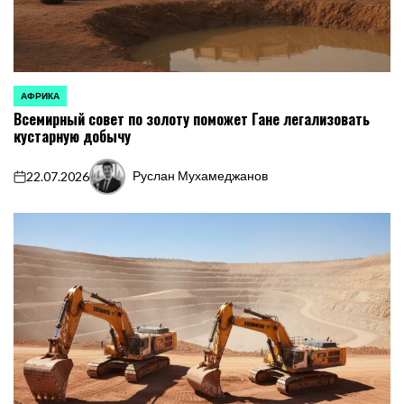
АФРИКА
ОПУБЛИКОВАНО
Всемирный совет по золоту поможет Гане легализовать
В
кустарную добычу
Руслан Мухамеджанов
22.07.2026
on
Запись
от