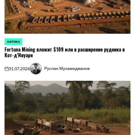
АФРИКА
ОПУБЛИКОВАНО
Fortuna Mining вложит $109 млн в расширение рудника в
В
Кот-д’Ивуаре
Руслан Мухамеджанов
31.07.2026
on
Запись
от