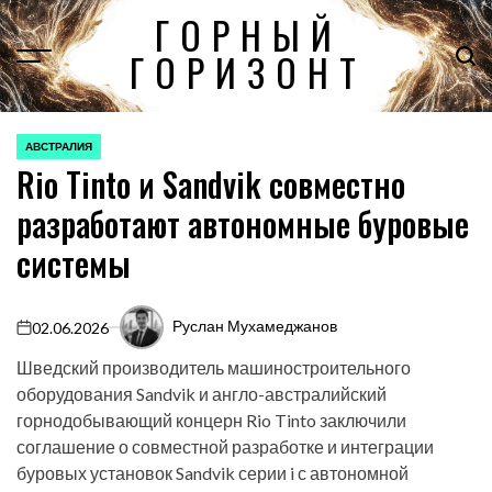
Перейти
ГОРНЫЙ
к
ГОРИЗОНТ
содержимому
АВСТРАЛИЯ
ОПУБЛИКОВАНО
Rio Tinto и Sandvik совместно
В
разработают автономные буровые
системы
Руслан Мухамеджанов
02.06.2026
on
Шведский производитель машиностроительного
оборудования Sandvik и англо-австралийский
горнодобывающий концерн Rio Tinto заключили
соглашение о совместной разработке и интеграции
буровых установок Sandvik серии i с автономной