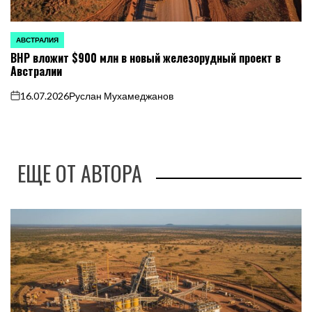
АВСТРАЛИЯ
ОПУБЛИКОВАНО
BHP вложит $900 млн в новый железорудный проект в
В
Австралии
16.07.2026
Руслан Мухамеджанов
on
ЕЩЕ ОТ АВТОРА