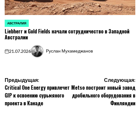
АВСТРАЛИЯ
ОПУБЛИКОВАНО
Liebherr и Gold Fields начали сотрудничество в Западной
В
Австралии
Руслан Мухамеджанов
21.07.2026
on
Запись
от
Навигация
Предыдущая:
Следующая:
Critical One Energy привлечет
Metso построит новый завод
по
GIP к освоению сурьмяного
дробильного оборудования в
записям
проекта в Канаде
Финляндии