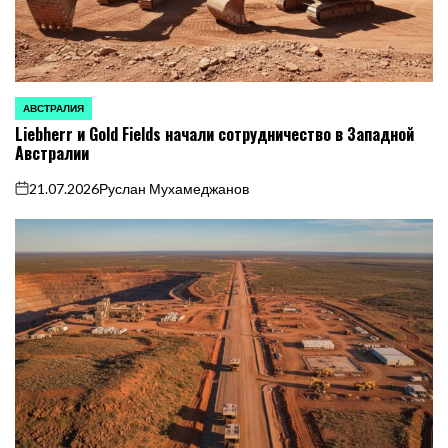
АВСТРАЛИЯ
ОПУБЛИКОВАНО
Liebherr и Gold Fields начали сотрудничество в Западной
В
Австралии
21.07.2026
Руслан Мухамеджанов
on