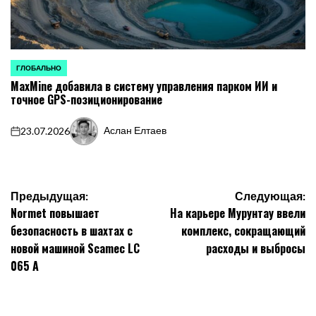
ГЛОБАЛЬНО
ОПУБЛИКОВАНО
MaxMine добавила в систему управления парком ИИ и
В
точное GPS-позиционирование
Аслан Елтаев
23.07.2026
on
Запись
от
Навигация
Предыдущая:
Следующая:
Normet повышает
На карьере Мурунтау ввели
по
безопасность в шахтах с
комплекс, сокращающий
записям
новой машиной Scamec LC
расходы и выбросы
065 A