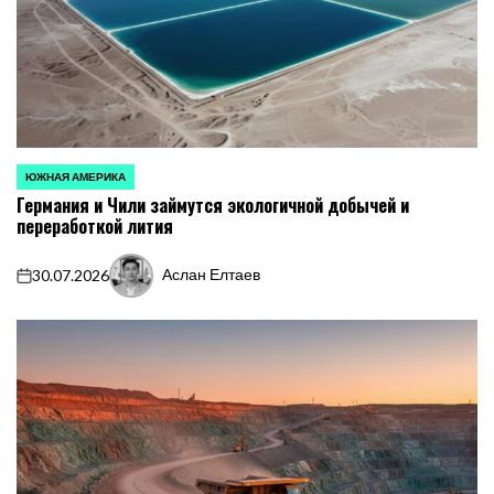
ЮЖНАЯ АМЕРИКА
ОПУБЛИКОВАНО
Германия и Чили займутся экологичной добычей и
В
переработкой лития
Аслан Елтаев
30.07.2026
on
Запись
от