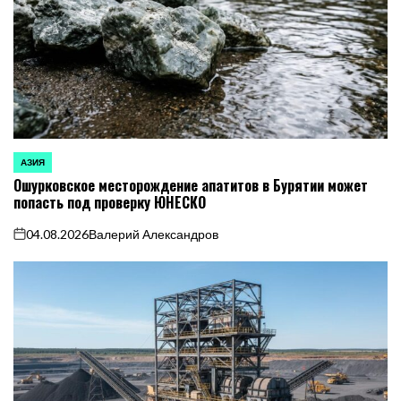
АЗИЯ
ОПУБЛИКОВАНО
Ошурковское месторождение апатитов в Бурятии может
В
попасть под проверку ЮНЕСКО
04.08.2026
Валерий Александров
on