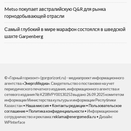
Metso покупает австралийскую Q&R для рынка
горнодобывающей отрасли
Самый глубокий в мире марафон состоялся в шведской
шахте Garpenberg
© «Горный горизонт» (gorgorizont.ru) - медиапроект информационного
агентства
«ЭнергоМедиа»
. Свидетельство о постановке на учет
периодического печатного издания, информационного агентства и
сетевого издания № KZ08VPY00130253 выдано 26.09.2025 комитетом
информации Министерства культуры и информации Республики
Казахстан •
Наша миссия
•
Контакты редакции
•
Пользовательское
соглашение
•
Политика конфиденциальности
• Информационное
сотрудничество и реклама:
reklama@energomedia.ru
• Дизайн:
WPInterface