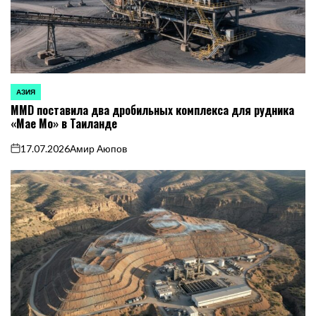
АЗИЯ
ОПУБЛИКОВАНО
MMD поставила два дробильных комплекса для рудника
В
«Мае Мо» в Таиланде
17.07.2026
Амир Аюпов
on