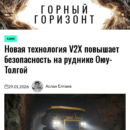
Перейти
ГОРНЫЙ
к
ГОРИЗОНТ
содержимому
АЗИЯ
ОПУБЛИКОВАНО
Новая технология V2X повышает
В
безопасность на руднике Оюу-
Толгой
Аслан Елтаев
29.01.2026
on