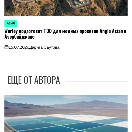
АЗИЯ
ОПУБЛИКОВАНО
Worley подготовит ТЭО для медных проектов Anglo Asian в
В
Азербайджане
15.07.2026
Дарига Саутова
on
ЕЩЕ ОТ АВТОРА