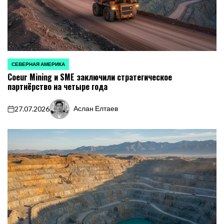
СЕВЕРНАЯ АМЕРИКА
ОПУБЛИКОВАНО
Coeur Mining и SME заключили стратегическое
В
партнёрство на четыре года
Аслан Елтаев
27.07.2026
on
Запись
от