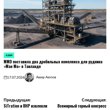
АЗИЯ
ОПУБЛИКОВАНО
MMD поставила два дробильных комплекса для рудника
В
«Мае Мо» в Таиланде
Амир Аюпов
17.07.2026
on
Запись
от
Навигация
Предыдущая:
Следующая:
SiTration и BHP извлекли
Всемирный горный конгресс
по