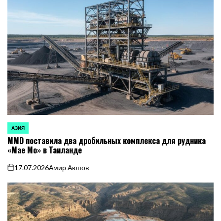
АЗИЯ
ОПУБЛИКОВАНО
MMD поставила два дробильных комплекса для рудника
В
«Мае Мо» в Таиланде
17.07.2026
Амир Аюпов
on