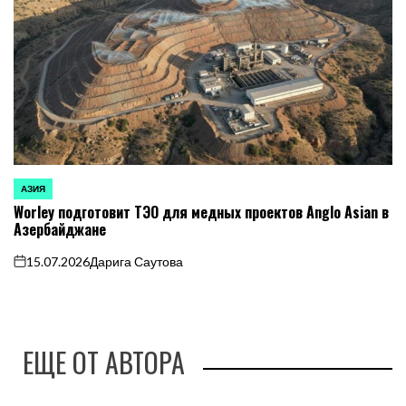
АЗИЯ
ОПУБЛИКОВАНО
Worley подготовит ТЭО для медных проектов Anglo Asian в
В
Азербайджане
15.07.2026
Дарига Саутова
on
ЕЩЕ ОТ АВТОРА