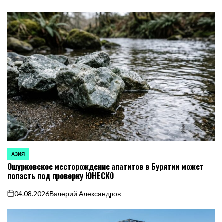
АЗИЯ
ОПУБЛИКОВАНО
Ошурковское месторождение апатитов в Бурятии может
В
попасть под проверку ЮНЕСКО
04.08.2026
Валерий Александров
on