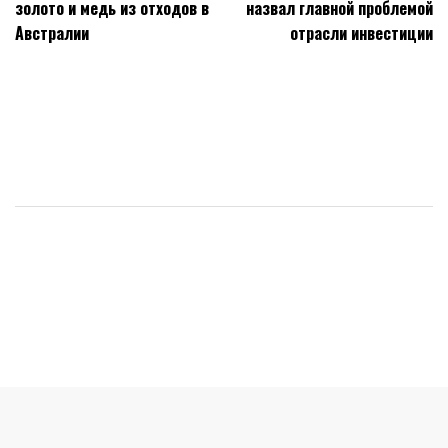
золото и медь из отходов в
назвал главной проблемой
записям
Австралии
отрасли инвестиции