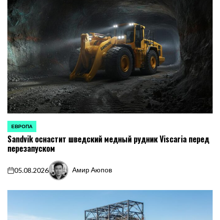
ЕВРОПА
ОПУБЛИКОВАНО
Sandvik оснастит шведский медный рудник Viscaria перед
В
перезапуском
Амир Аюпов
05.08.2026
on
Запись
от