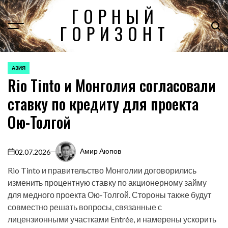
Перейти
ГОРНЫЙ
к
ГОРИЗОНТ
содержимому
АЗИЯ
ОПУБЛИКОВАНО
Rio Tinto и Монголия согласовали
В
ставку по кредиту для проекта
Ою-Толгой
Амир Аюпов
02.07.2026
on
Rio Tinto и правительство Монголии договорились
изменить процентную ставку по акционерному займу
для медного проекта Ою-Толгой. Стороны также будут
совместно решать вопросы, связанные с
лицензионными участками Entrée, и намерены ускорить