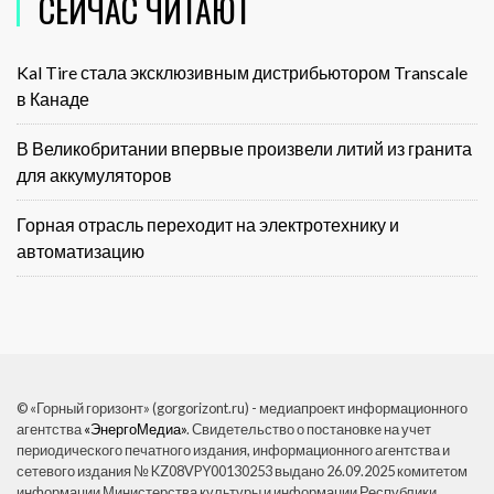
СЕЙЧАС ЧИТАЮТ
Kal Tire стала эксклюзивным дистрибьютором Transcale
в Канаде
В Великобритании впервые произвели литий из гранита
для аккумуляторов
Горная отрасль переходит на электротехнику и
автоматизацию
© «Горный горизонт» (gorgorizont.ru) - медиапроект информационного
агентства
«ЭнергоМедиа»
. Свидетельство о постановке на учет
периодического печатного издания, информационного агентства и
сетевого издания № KZ08VPY00130253 выдано 26.09.2025 комитетом
информации Министерства культуры и информации Республики