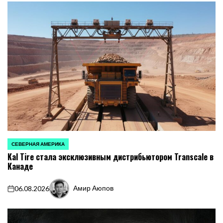
СЕВЕРНАЯ АМЕРИКА
ОПУБЛИКОВАНО
Kal Tire стала эксклюзивным дистрибьютором Transcale в
В
Канаде
Амир Аюпов
06.08.2026
on
Запись
от