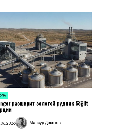
ОПА
ЛИКОВАНО
finger расширит золотой рудник Söğüt
урции
Мансур Досетов
.06.2026
Запись