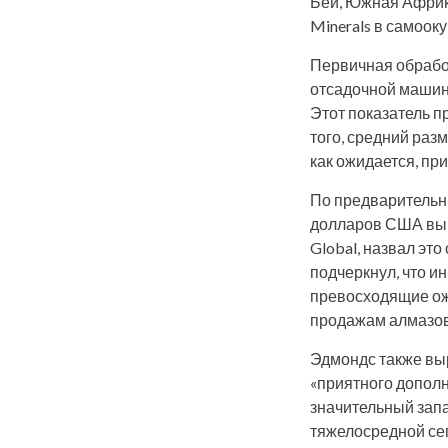
Бей, Южная Африка
Minerals в самоок
Первичная обрабо
отсадочной машины
Этот показатель 
того, средний раз
как ожидается, пр
По предварительны
долларов США выш
Global, назвал эт
подчеркнул, что и
превосходящие ожи
продажам алмазов
Эдмондс также вы
«приятного дополн
значительный зап
тяжелосредной сеп