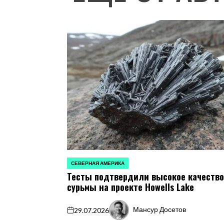
СЕВЕРНАЯ АМЕРИКА
ОПУБЛИКОВАНО
Тесты подтвердили высокое качеств
В
сурьмы на проекте Howells Lake
Мансур Досетов
29.07.2026
on
Запись