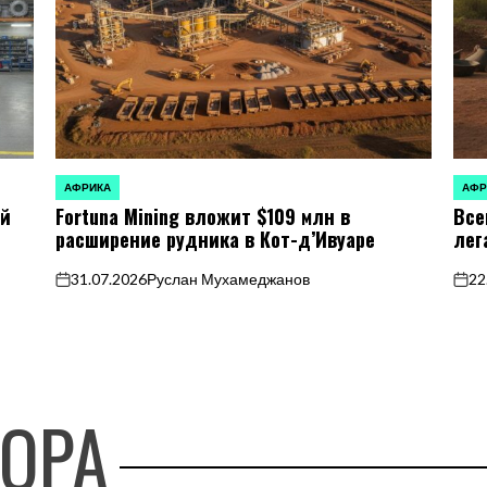
АФРИКА
АФР
ОПУБЛИКОВАНО
ОПУБ
ей
Fortuna Mining вложит $109 млн в
Все
В
В
расширение рудника в Кот-д’Ивуаре
лег
31.07.2026
Руслан Мухамеджанов
22
on
on
ТОРА