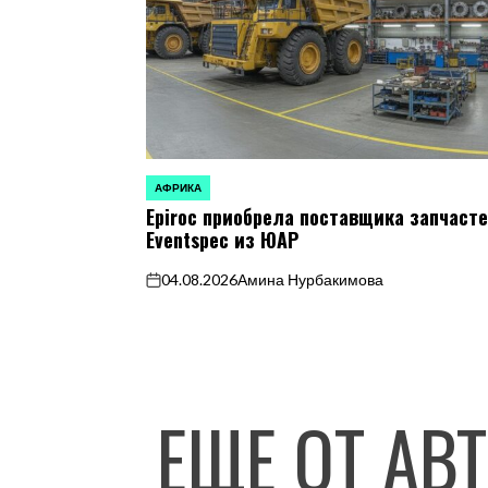
АФРИКА
ОПУБЛИКОВАНО
Epiroc приобрела поставщика запчаст
В
Eventspec из ЮАР
04.08.2026
Амина Нурбакимова
on
ЕЩЕ ОТ АВ