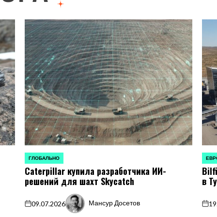
ГЛОБАЛЬНО
ЕВР
ОПУБЛИКОВАНО
ОПУБ
о
Caterpillar купила разработчика ИИ-
Bil
В
В
решений для шахт Skycatch
в Т
Мансур Досетов
09.07.2026
19
on
Запись
on