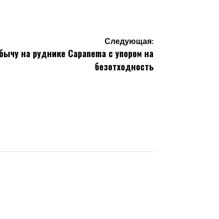
от
Следующая:
бычу на руднике Capanema с упором на
безотходность