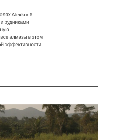
лях Alexkor в
ми рудниками
нную
 все алмазы в этом
ой эффективности