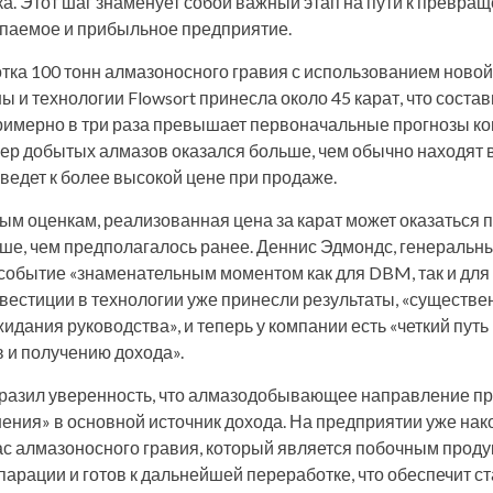
. Этот шаг знаменует собой важный этап на пути к превращ
упаемое и прибыльное предприятие.
тка 100 тонн алмазоносного гравия с использованием ново
 и технологии Flowsort принесла около 45 карат, что состав
примерно в три раза превышает первоначальные прогнозы к
мер добытых алмазов оказался больше, чем обычно находят в 
иведет к более высокой цене при продаже.
м оценкам, реализованная цена за карат может оказаться 
е, чем предполагалось ранее. Деннис Эдмондс, генеральны
о событие «знаменательным моментом как для DBM, так и для 
нвестиции в технологии уже принесли результаты, «существе
дания руководства», и теперь у компании есть «четкий путь
 и получению дохода».
разил уверенность, что алмазодобывающее направление пр
ения» в основной источник дохода. На предприятии уже на
ас алмазоносного гравия, который является побочным проду
арации и готов к дальнейшей переработке, что обеспечит с