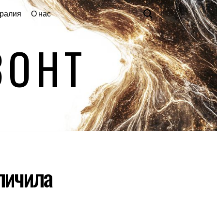
ралия
О нас
ЗОНТ
личила