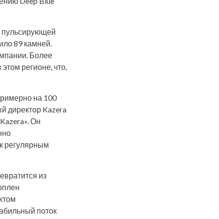
ению Deep Blue
й пульсирующей
ило 89 камней.
омпании. Более
этом регионе, что,
примерно на 100
й директор Kazera
Kazera». Он
нно
 к регулярным
евратится из
коплен
ктом
табильный поток