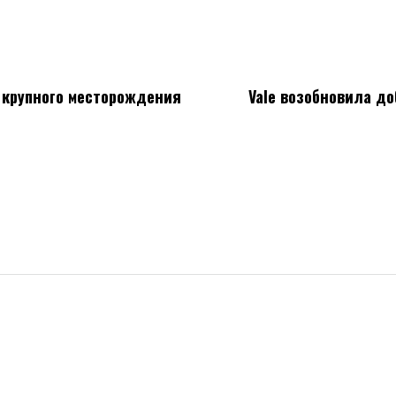
от
у крупного месторождения
Vale возобновила до