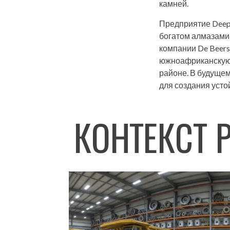
камней.
Предприятие Deep 
богатом алмазами
компании De Beers
южноафриканскую к
районе. В будуще
для создания уст
КОНТЕКСТ 