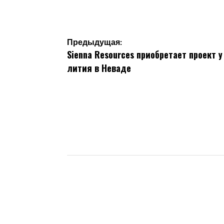
от
Навигация
Предыдущая:
Sienna Resources приобретает проект 
по
лития в Неваде
записям