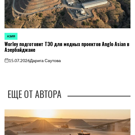
АЗИЯ
ОПУБЛИКОВАНО
Worley подготовит ТЭО для медных проектов Anglo Asian в
В
Азербайджане
15.07.2026
Дарига Саутова
on
ЕЩЕ ОТ АВТОРА