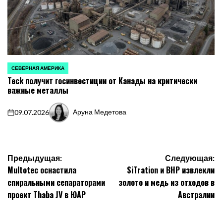
СЕВЕРНАЯ АМЕРИКА
ОПУБЛИКОВАНО
Teck получит госинвестиции от Канады на критически
В
важные металлы
Аруна Медетова
09.07.2026
on
Запись
от
Навигация
Предыдущая:
Следующая:
Multotec оснастила
SiTration и BHP извлекли
по
спиральными сепараторами
золото и медь из отходов в
записям
проект Thaba JV в ЮАР
Австралии