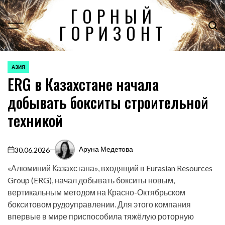
Перейти
ГОРНЫЙ
к
ГОРИЗОНТ
содержимому
АЗИЯ
ОПУБЛИКОВАНО
ERG в Казахстане начала
В
добывать бокситы строительной
техникой
Аруна Медетова
30.06.2026
on
«Алюминий Казахстана», входящий в Eurasian Resources
Group (ERG), начал добывать бокситы новым,
вертикальным методом на Красно-Октябрьском
бокситовом рудоуправлении. Для этого компания
впервые в мире приспособила тяжёлую роторную