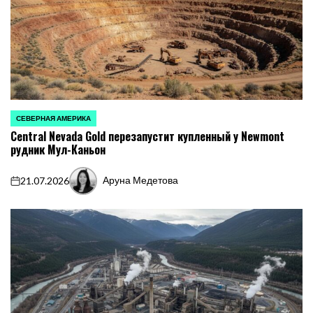
СЕВЕРНАЯ АМЕРИКА
ОПУБЛИКОВАНО
Central Nevada Gold перезапустит купленный у Newmont
В
рудник Мул-Каньон
Аруна Медетова
21.07.2026
on
Запись
от