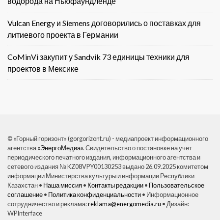
водорода на Ньюфаундленде
Vulcan Energy и Siemens договорились о поставках для
литиевого проекта в Германии
CoMinVi закупит у Sandvik 73 единицы техники для
проектов в Мексике
© «Горный горизонт» (gorgorizont.ru) - медиапроект информационного
агентства
«ЭнергоМедиа»
. Свидетельство о постановке на учет
периодического печатного издания, информационного агентства и
сетевого издания № KZ08VPY00130253 выдано 26.09.2025 комитетом
информации Министерства культуры и информации Республики
Казахстан •
Наша миссия
•
Контакты редакции
•
Пользовательское
соглашение
•
Политика конфиденциальности
• Информационное
сотрудничество и реклама:
reklama@energomedia.ru
• Дизайн:
WPInterface