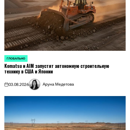
ГЛОБАЛЬНО
ОПУБЛИКОВАНО
Komatsu и AIM запустят автономную строительную
В
технику в США и Японии
Аруна Медетова
03.08.2026
on
Запись
от