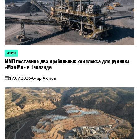
АЗИЯ
ОПУБЛИКОВАНО
MMD поставила два дробильных комплекса для рудника
В
«Мае Мо» в Таиланде
17.07.2026
Амир Аюпов
on