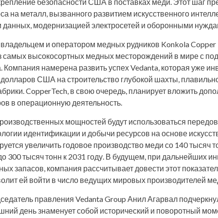
крепление безопасности США в поставках меди. Этот шаг п
оса на металл, вызванного развитием искусственного интел
и данных, модернизацией электросетей и оборонными нужда
 владельцем и оператором медных рудников Konkola Copper
из самых высокосортных медных месторождений в мире с п
. Компания намерена развить успех Vedanta, которая уже ин
долларов США на строительство глубокой шахты, плавильно
брики. CopperTech, в свою очередь, планирует вложить допо
ов в операционную деятельность.
роизводственных мощностей будут использоваться передо
ологии идентификации и добычи ресурсов на основе искусст
руется увеличить годовое производство меди со 140 тысяч т
о 300 тысяч тонн к 2031 году. В будущем, при дальнейших ин
ых запасов, компания рассчитывает довести этот показател
озволит ей войти в число ведущих мировых производителей ме
седатель правления Vedanta Group Анил Агарвал подчеркну
шний день знаменует собой исторический и поворотный мом