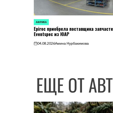
АФРИКА
ОПУБЛИКОВАНО
Epiroc приобрела поставщика запчаст
В
Eventspec из ЮАР
04.08.2026
Амина Нурбакимова
on
ЕЩЕ ОТ АВ