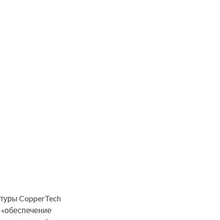
ктуры CopperTech
к «обеспечение