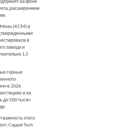
редпринят на фоне
лекта, расширением
ми.
 Mines (KCM) в
одтвержденными
вестировала в
го завода и
лнительно 1,5
вые горные
венного
онн в 2026
вестициях и на
ь до 500 тысяч
ди.
л важность этого
ент. CopperTech