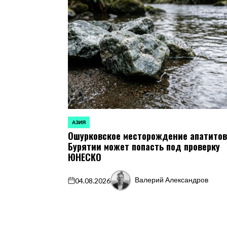
АЗИЯ
ОПУБЛИКОВАНО
Ошурковское месторождение апатитов
В
Бурятии может попасть под проверку
ЮНЕСКО
Валерий Александров
04.08.2026
on
Запись
от