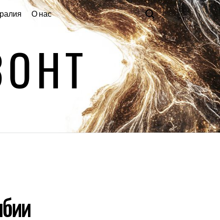
ралия
О нас
ЗОНТ
мбии