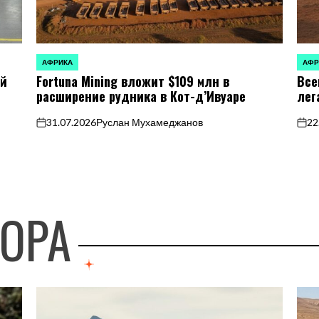
АФРИКА
АФР
ОПУБЛИКОВАНО
ОПУБ
ей
Fortuna Mining вложит $109 млн в
Все
В
В
расширение рудника в Кот-д’Ивуаре
лег
31.07.2026
Руслан Мухамеджанов
22
on
on
ТОРА