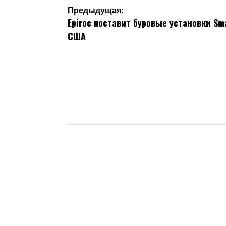
Навигация
Предыдущая:
Epiroc поставит буровые установки S
по
США
записям