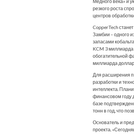
Медного века» и у
резкого роста спр
центров обработк
CopperTech станет
Замбии – одного 
запасами кобальта
KCM 3 миллиарда 
обогатительной фа
миллиарда доллар
Для расширения п
разработки и техн
интеллекта. Плани
финансовом году д
базе подтвержденн
тонн в год, что п
Основатель и пред
проекта. «Сегодня