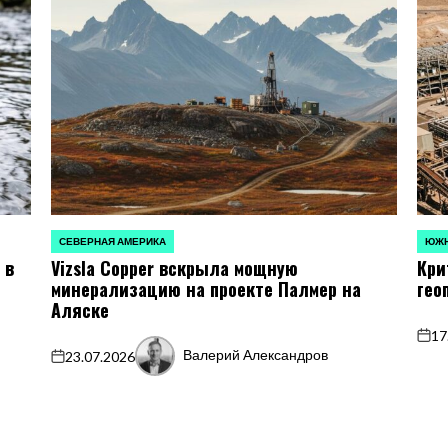
СЕВЕРНАЯ АМЕРИКА
ЮЖН
ОПУБЛИКОВАНО
ОПУБ
 в
Vizsla Copper вскрыла мощную
Кри
В
В
минерализацию на проекте Палмер на
гео
Аляске
17
on
Валерий Александров
23.07.2026
on
Запись
от