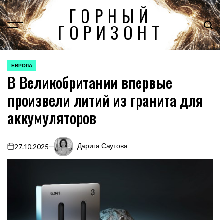
Перейти
ГОРНЫЙ
к
ГОРИЗОНТ
содержимому
ЕВРОПА
ОПУБЛИКОВАНО
В Великобритании впервые
В
произвели литий из гранита для
аккумуляторов
Дарига Саутова
27.10.2025
on