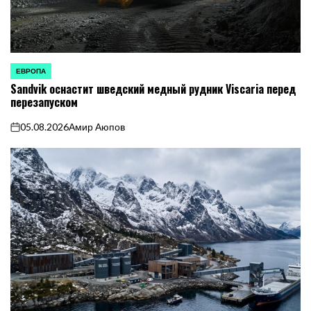
ЕВРОПА
ОПУБЛИКОВАНО
Sandvik оснастит шведский медный рудник Viscaria перед
В
перезапуском
05.08.2026
Амир Аюпов
on