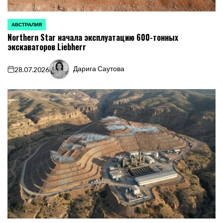
АВСТРАЛИЯ
ОПУБЛИКОВАНО
Northern Star начала эксплуатацию 600-тонных
В
экскаваторов Liebherr
Дарига Саутова
28.07.2026
on
Запись
от