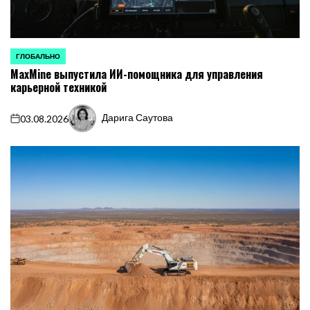
ГЛОБАЛЬНО
ОПУБЛИКОВАНО
MaxMine выпустила ИИ-помощника для управления
В
карьерной техникой
Дарига Саутова
03.08.2026
on
Запись
от