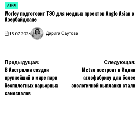
АЗИЯ
ОПУБЛИКОВАНО
Worley подготовит ТЭО для медных проектов Anglo Asian в
В
Азербайджане
Дарига Саутова
15.07.2026
on
Запись
от
Навигация
Предыдущая:
Следующая:
В Австралии создан
Metso построит в Индии
по
крупнейший в мире парк
аглофабрику для более
записям
беспилотных карьерных
экологичной выплавки стали
самосвалов