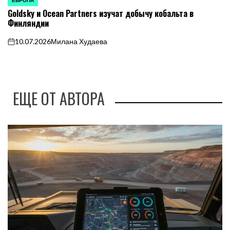
ЕВРОПА
ОПУБЛИКОВАНО
Goldsky и Ocean Partners изучат добычу кобальта в
В
Финляндии
10.07.2026
Милана Худаева
on
ЕЩЕ ОТ АВТОРА