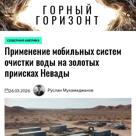
Перейти
ГОРНЫЙ
к
ГОРИЗОНТ
содержимому
СЕВЕРНАЯ АМЕРИКА
ОПУБЛИКОВАНО
Применение мобильных систем
В
очистки воды на золотых
приисках Невады
Руслан Мухамеджанов
26.03.2026
on