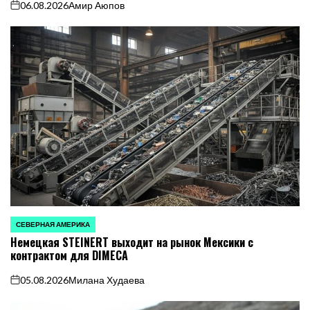
06.08.2026
Амир Аюпов
on
СЕВЕРНАЯ АМЕРИКА
ОПУБЛИКОВАНО
Немецкая STEINERT выходит на рынок Мексики с
В
контрактом для DIMECA
05.08.2026
Милана Худаева
on