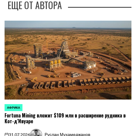
ЕЩЕ ОТ АВТОРА
АФРИКА
ОПУБЛИКОВАНО
Fortuna Mining вложит $109 млн в расширение рудника в
В
Кот-д’Ивуаре
Руслан Мухамеджанов
31.07.2026