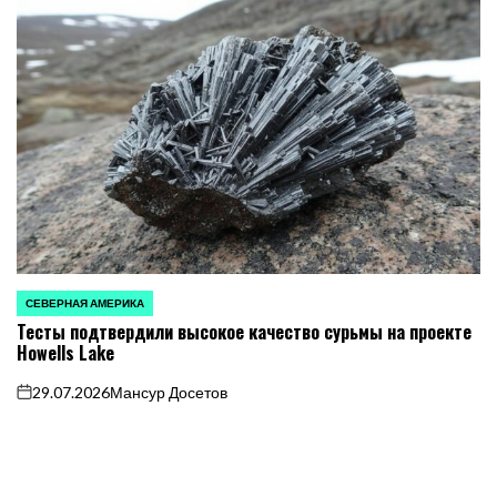
СЕВЕРНАЯ АМЕРИКА
ОПУБЛИКОВАНО
Тесты подтвердили высокое качество сурьмы на проекте
В
Howells Lake
29.07.2026
Мансур Досетов
on