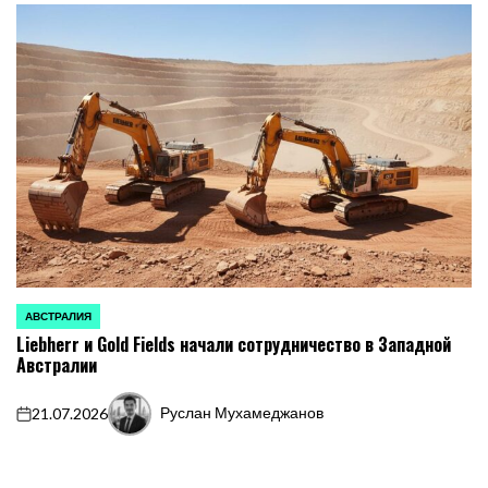
АВСТРАЛИЯ
ОПУБЛИКОВАНО
Liebherr и Gold Fields начали сотрудничество в Западной
В
Австралии
Руслан Мухамеджанов
21.07.2026
on
Запись
от