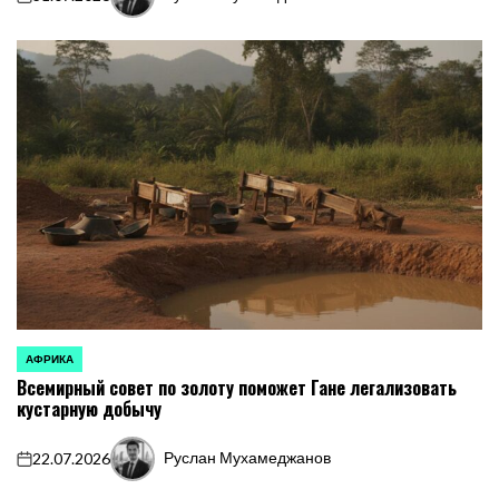
on
Запись
от
АФРИКА
ОПУБЛИКОВАНО
Всемирный совет по золоту поможет Гане легализовать
В
кустарную добычу
Руслан Мухамеджанов
22.07.2026
on
Запись
от