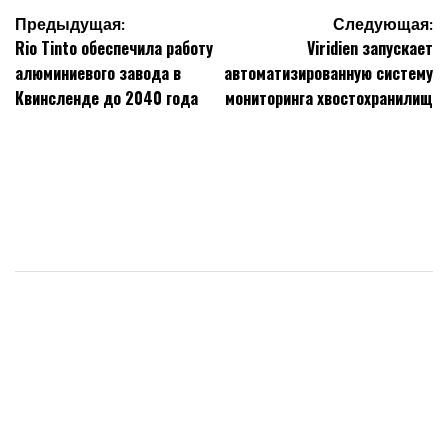
Навигация
Предыдущая:
Следующая:
Rio Tinto обеспечила работу
Viridien запускает
по
алюминиевого завода в
автоматизированную систему
записям
Квинсленде до 2040 года
мониторинга хвостохранилищ