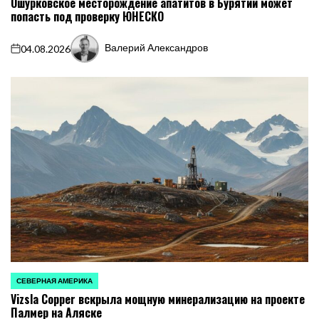
Ошурковское месторождение апатитов в Бурятии может
попасть под проверку ЮНЕСКО
Валерий Александров
04.08.2026
on
Запись
от
СЕВЕРНАЯ АМЕРИКА
ОПУБЛИКОВАНО
Vizsla Copper вскрыла мощную минерализацию на проекте
В
Палмер на Аляске