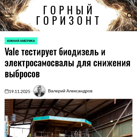
Перейти
ГОРНЫЙ
к
ГОРИЗОНТ
содержимому
ЮЖНАЯ АМЕРИКА
ОПУБЛИКОВАНО
Vale тестирует биодизель и
В
электросамосвалы для снижения
выбросов
Валерий Александров
19.11.2025
on