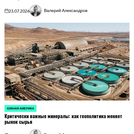
Валерий Александров
23.07.2026
on
Запись
от
ЮЖНАЯ АМЕРИКА
ОПУБЛИКОВАНО
Критически важные минералы: как геополитика меняет
В
рынок сырья