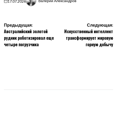
Валерий Александров
17.07.2026
on
Запись
от
Навигация
Предыдущая:
Следующая:
Австралийский золотой
Искусственный интеллект
по
рудник роботизировал еще
трансформирует мировую
записям
четыре погрузчика
горную добычу