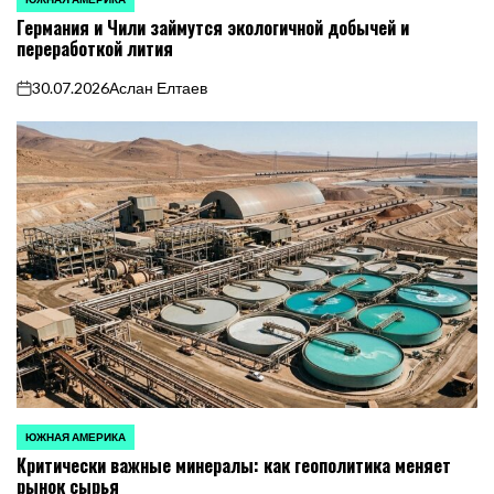
ОПУБЛИКОВАНО
Германия и Чили займутся экологичной добычей и
В
переработкой лития
30.07.2026
Аслан Елтаев
on
ЮЖНАЯ АМЕРИКА
ОПУБЛИКОВАНО
Критически важные минералы: как геополитика меняет
В
рынок сырья