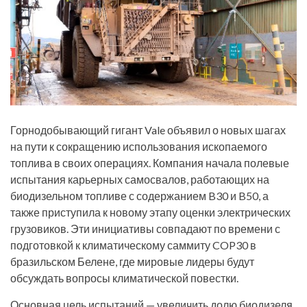
Горнодобывающий гигант Vale объявил о новых шагах
на пути к сокращению использования ископаемого
топлива в своих операциях. Компания начала полевые
испытания карьерных самосвалов, работающих на
биодизельном топливе с содержанием B30 и B50, а
также приступила к новому этапу оценки электрических
грузовиков. Эти инициативы совпадают по времени с
подготовкой к климатическому саммиту COP30 в
бразильском Белене, где мировые лидеры будут
обсуждать вопросы климатической повестки.
Основная цель испытаний — увеличить долю биодизеля