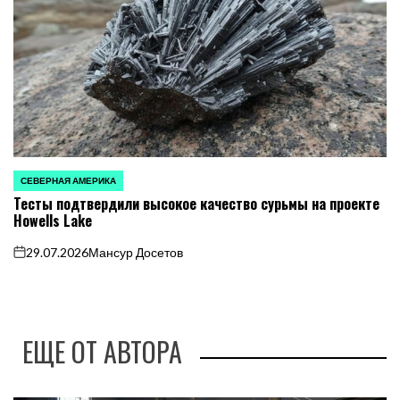
СЕВЕРНАЯ АМЕРИКА
ОПУБЛИКОВАНО
Тесты подтвердили высокое качество сурьмы на проекте
В
Howells Lake
29.07.2026
Мансур Досетов
on
ЕЩЕ ОТ АВТОРА