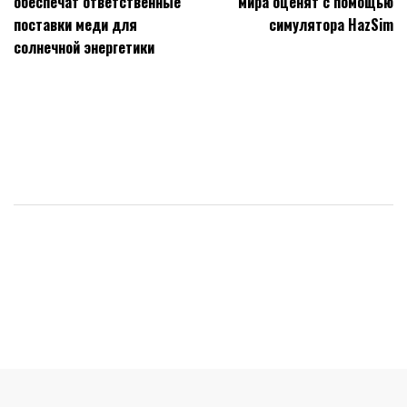
обеспечат ответственные
мира оценят с помощью
записям
поставки меди для
симулятора HazSim
солнечной энергетики