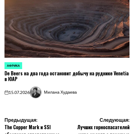
АФРИКА
ОПУБЛИКОВАНО
De Beers на два года остановит добычу на руднике Venetia
В
в ЮАР
Милана Худаева
15.07.2026
on
Запись
от
Навигация
Предыдущая:
Следующая:
The Copper Mark и SSI
Лучших горноспасателей
по