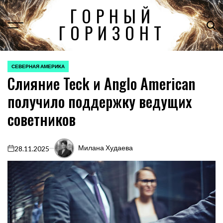
Перейти
ГОРНЫЙ
к
ГОРИЗОНТ
содержимому
СЕВЕРНАЯ АМЕРИКА
ОПУБЛИКОВАНО
Слияние Teck и Anglo American
В
получило поддержку ведущих
советников
Милана Худаева
28.11.2025
on