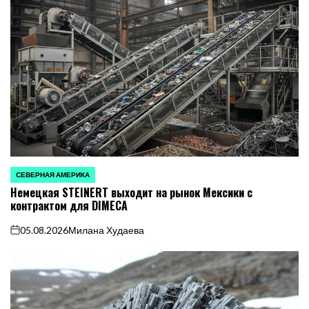
СЕВЕРНАЯ АМЕРИКА
ОПУБЛИКОВАНО
Немецкая STEINERT выходит на рынок Мексики с
В
контрактом для DIMECA
05.08.2026
Милана Худаева
on