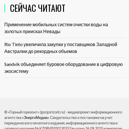
СЕЙЧАС ЧИТАЮТ
Применение мобильных систем очистки воды на
золотых приисках Невады
Rio Tinto увеличила закупки у поставщиков Западной
Австралии до рекордных объемов
Sandvik объединяет буровое оборудование в цифровую
экосистему
© «Горный горизонт» (gorgorizont.ru) - медиапроект информационного
агентства
«ЭнергоМедиа»
. Свидетельство о постановке на учет
периодического печатного издания, информационного агентства и
сетевого издания № KZ08VPY00130253 выдано 26.09.2025 комитетом