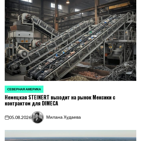
СЕВЕРНАЯ АМЕРИКА
ОПУБЛИКОВАНО
Немецкая STEINERT выходит на рынок Мексики с
В
контрактом для DIMECA
Милана Худаева
05.08.2026
on
Запись
от