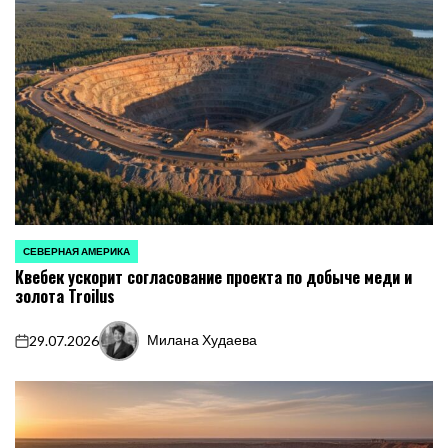
СЕВЕРНАЯ АМЕРИКА
ОПУБЛИКОВАНО
Квебек ускорит согласование проекта по добыче меди и
В
золота Troilus
Милана Худаева
29.07.2026
on
Запись
от