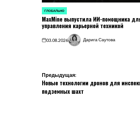
ГЛОБАЛЬНО
ОПУБЛИКОВАНО
MaxMine выпустила ИИ-помощника дл
В
управления карьерной техникой
Дарига Саутова
03.08.2026
on
Запись
от
Навигация
Предыдущая:
Новые технологии дронов для инспек
по
подземных шахт
записям