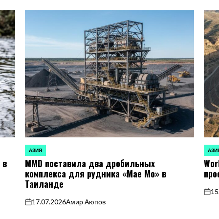
АЗИЯ
АЗИ
ОПУБЛИКОВАНО
ОПУБ
 в
MMD поставила два дробильных
Wor
В
В
комплекса для рудника «Мае Мо» в
про
Таиланде
15
on
17.07.2026
Амир Аюпов
on