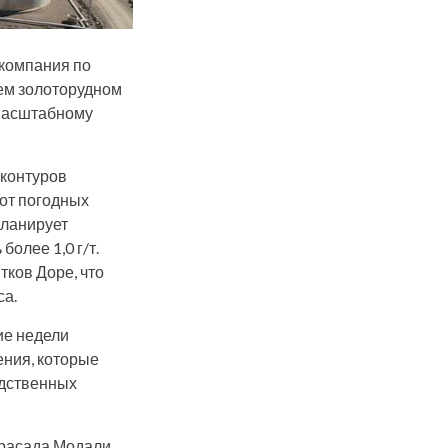
 компания по
оем золоторудном
омасштабному
 контуров
 от погодных
планирует
более 1,0 г/т.
тков Доре, что
са.
ие недели
ения, которые
одственных
Прасада Модали,