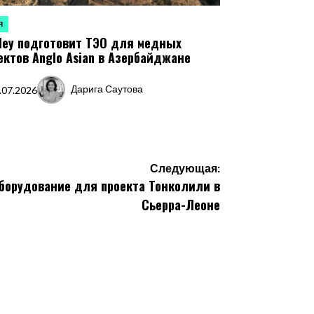
Я
ЛИКОВАНО
ley подготовит ТЭО для медных
ектов Anglo Asian в Азербайджане
Дарига Саутова
.07.2026
Запись
от
Следующая:
оборудование для проекта Тонколили в
Сьерра-Леоне