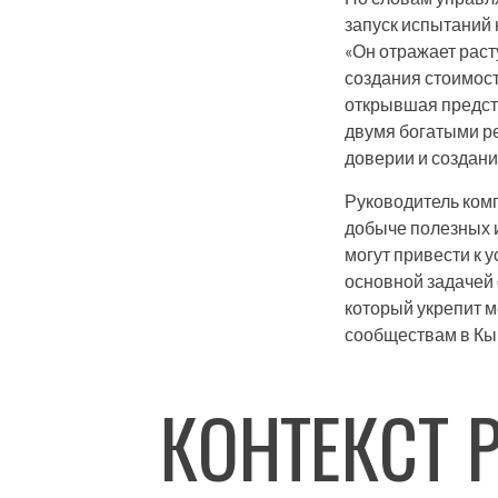
запуск испытаний 
«Он отражает рас
создания стоимос
открывшая предста
двумя богатыми р
доверии и создани
Руководитель комп
добыче полезных 
могут привести к 
основной задачей 
который укрепит 
сообществам в Кы
КОНТЕКСТ 