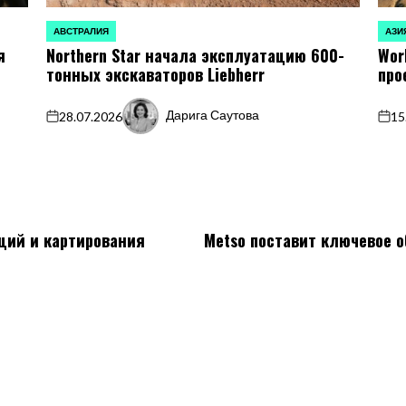
АВСТРАЛИЯ
АЗИ
ОПУБЛИКОВАНО
ОПУБ
я
Northern Star начала эксплуатацию 600-
Wor
В
В
тонных экскаваторов Liebherr
про
Дарига Саутова
28.07.2026
15
on
Запись
on
от
ций и картирования
Metso поставит ключевое 