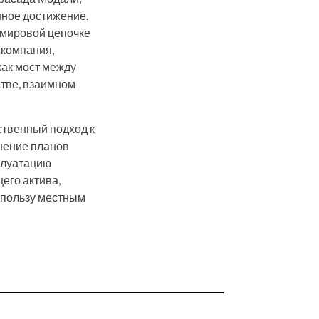
нное достижение.
 мировой цепочке
 компания,
как мост между
тве, взаимном
тственный подход к
нение планов
сплуатацию
его актива,
 пользу местным