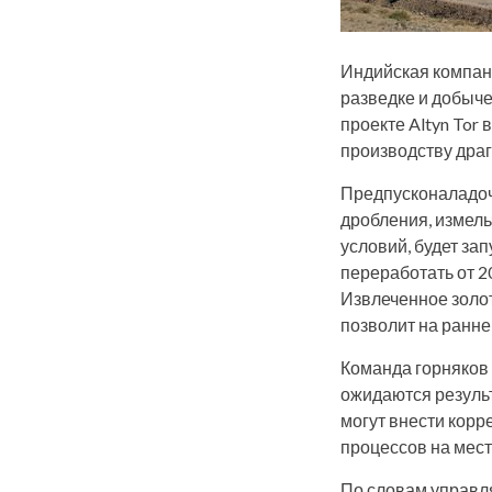
Индийская компани
разведке и добыче
проекте Altyn Tor
производству драг
Предпусконаладоч
дробления, измель
условий, будет за
переработать от 20
Извлеченное золот
позволит на ранне
Команда горняков
ожидаются резуль
могут внести кор
процессов на мес
По словам управля