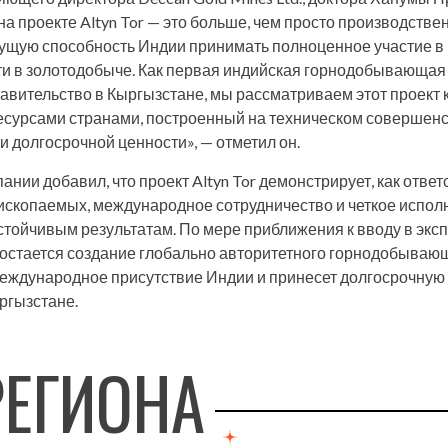
на проекте Altyn Tor — это больше, чем просто производстве
тущую способность Индии принимать полноценное участие в
ти в золотодобыче. Как первая индийская горнодобывающая
вительство в Кыргызстане, мы рассматриваем этот проект 
есурсами странами, построенный на техническом совершенс
и долгосрочной ценности», — отметил он.
ании добавил, что проект Altyn Tor демонстрирует, как отве
ископаемых, международное сотрудничество и четкое испол
устойчивым результатам. По мере приближения к вводу в эк
остается создание глобально авторитетного горнодобывающ
международное присутствие Индии и принесет долгосрочную
ргызстане.
РЕГИОНА