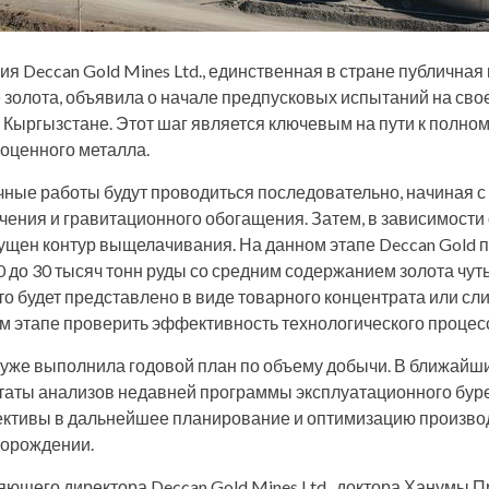
я Deccan Gold Mines Ltd., единственная в стране публичная
 золота, объявила о начале предпусковых испытаний на св
 в Кыргызстане. Этот шаг является ключевым на пути к полн
оценного металла.
ные работы будут проводиться последовательно, начиная с
чения и гравитационного обогащения. Затем, в зависимости
пущен контур выщелачивания. На данном этапе Deccan Gold 
 до 30 тысяч тонн руды со средним содержанием золота чуть 
о будет представлено в виде товарного концентрата или сли
м этапе проверить эффективность технологического процес
 уже выполнила годовой план по объему добычи. В ближайш
таты анализов недавней программы эксплуатационного бур
рективы в дальнейшее планирование и оптимизацию произв
торождении.
ющего директора Deccan Gold Mines Ltd., доктора Ханумы 