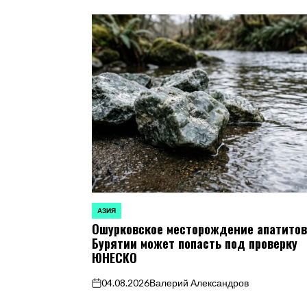
АЗИЯ
ОПУБЛИКОВАНО
Ошурковское месторождение апатитов
В
Бурятии может попасть под проверку
ЮНЕСКО
04.08.2026
Валерий Александров
on