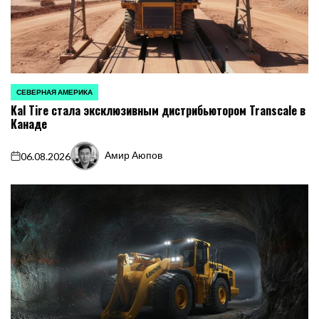
СЕВЕРНАЯ АМЕРИКА
ОПУБЛИКОВАНО
Kal Tire стала эксклюзивным дистрибьютором Transcale в
В
Канаде
Амир Аюпов
06.08.2026
on
Запись
от