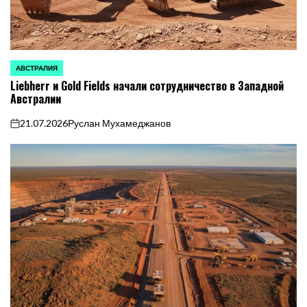
АВСТРАЛИЯ
ОПУБЛИКОВАНО
Liebherr и Gold Fields начали сотрудничество в Западной
В
Австралии
21.07.2026
Руслан Мухамеджанов
on