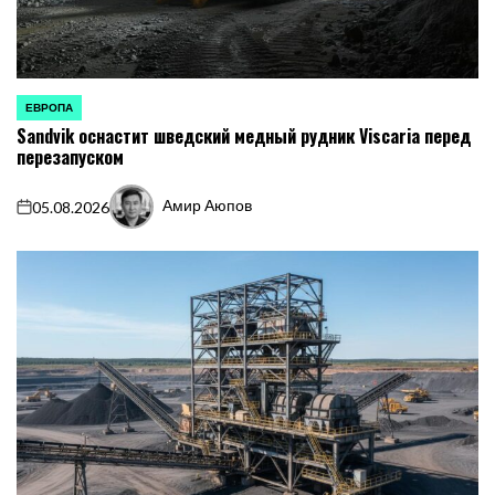
ЕВРОПА
ОПУБЛИКОВАНО
Sandvik оснастит шведский медный рудник Viscaria перед
В
перезапуском
Амир Аюпов
05.08.2026
on
Запись
от