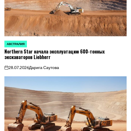
АВСТРАЛИЯ
ОПУБЛИКОВАНО
Northern Star начала эксплуатацию 600-тонных
В
экскаваторов Liebherr
28.07.2026
Дарига Саутова
on