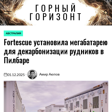
Перейти
ГОРНЫЙ
к
ГОРИЗОНТ
содержимому
АВСТРАЛИЯ
ОПУБЛИКОВАНО
Fortescue установила мегабатарею
В
для декарбонизации рудников в
Пилбаре
Амир Аюпов
01.12.2025
on