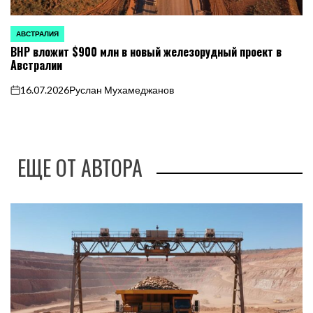
АВСТРАЛИЯ
ОПУБЛИКОВАНО
BHP вложит $900 млн в новый железорудный проект в
В
Австралии
16.07.2026
Руслан Мухамеджанов
on
ЕЩЕ ОТ АВТОРА