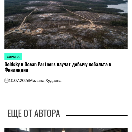
ЕВРОПА
ОПУБЛИКОВАНО
Goldsky и Ocean Partners изучат добычу кобальта в
В
Финляндии
10.07.2026
Милана Худаева
on
ЕЩЕ ОТ АВТОРА