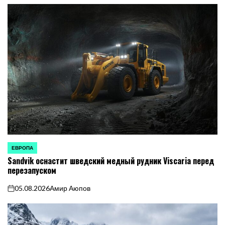
ЕВРОПА
ОПУБЛИКОВАНО
Sandvik оснастит шведский медный рудник Viscaria перед
В
перезапуском
05.08.2026
Амир Аюпов
on