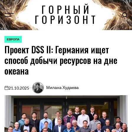
Перейти
ГОРНЫЙ
к
ГОРИЗОНТ
содержимому
ЕВРОПА
ОПУБЛИКОВАНО
Проект DSS II: Германия ищет
В
способ добычи ресурсов на дне
океана
Милана Худаева
21.10.2025
on