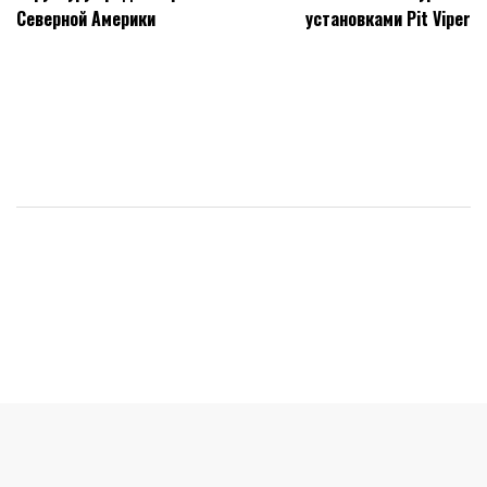
записям
Северной Америки
установками Pit Viper