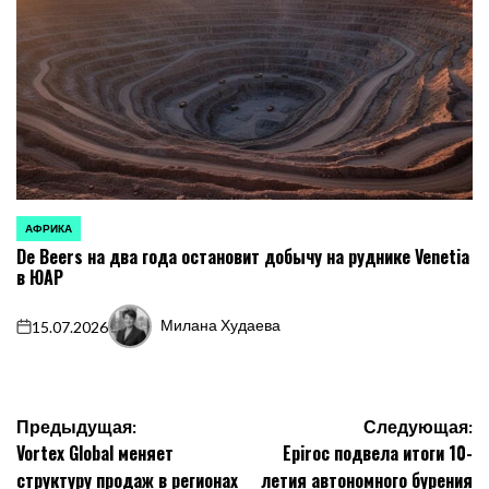
АФРИКА
ОПУБЛИКОВАНО
De Beers на два года остановит добычу на руднике Venetia
В
в ЮАР
Милана Худаева
15.07.2026
on
Запись
от
Навигация
Предыдущая:
Следующая:
Vortex Global меняет
Epiroc подвела итоги 10-
по
структуру продаж в регионах
летия автономного бурения