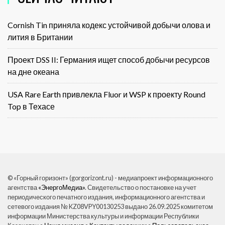
Cornish Tin приняла кодекс устойчивой добычи олова и
лития в Британии
Проект DSS II: Германия ищет способ добычи ресурсов
на дне океана
USA Rare Earth привлекла Fluor и WSP к проекту Round
Top в Техасе
© «Горный горизонт» (gorgorizont.ru) - медиапроект информационного
агентства
«ЭнергоМедиа»
. Свидетельство о постановке на учет
периодического печатного издания, информационного агентства и
сетевого издания № KZ08VPY00130253 выдано 26.09.2025 комитетом
информации Министерства культуры и информации Республики