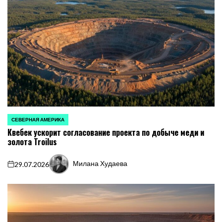
СЕВЕРНАЯ АМЕРИКА
ОПУБЛИКОВАНО
Квебек ускорит согласование проекта по добыче меди и
В
золота Troilus
Милана Худаева
29.07.2026
on
Запись
от