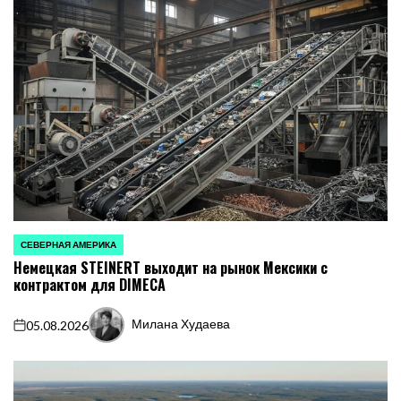
СЕВЕРНАЯ АМЕРИКА
ОПУБЛИКОВАНО
Немецкая STEINERT выходит на рынок Мексики с
В
контрактом для DIMECA
Милана Худаева
05.08.2026
on
Запись
от