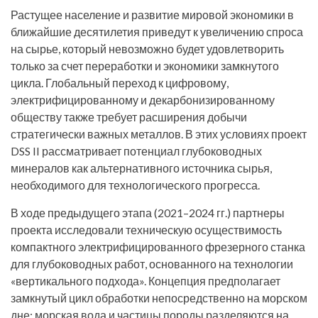
Растущее население и развитие мировой экономики в
ближайшие десятилетия приведут к увеличению спроса
на сырье, который невозможно будет удовлетворить
только за счет переработки и экономики замкнутого
цикла. Глобальный переход к цифровому,
электрифицированному и декарбонизированному
обществу также требует расширения добычи
стратегически важных металлов. В этих условиях проект
DSS II рассматривает потенциал глубоководных
минералов как альтернативного источника сырья,
необходимого для технологического прогресса.
В ходе предыдущего этапа (2021–2024 гг.) партнеры
проекта исследовали техническую осуществимость
компактного электрифицированного фрезерного станка
для глубоководных работ, основанного на технологии
«вертикального подхода». Концепция предполагает
замкнутый цикл обработки непосредственно на морском
дне: морская вода и частицы породы разделяются на