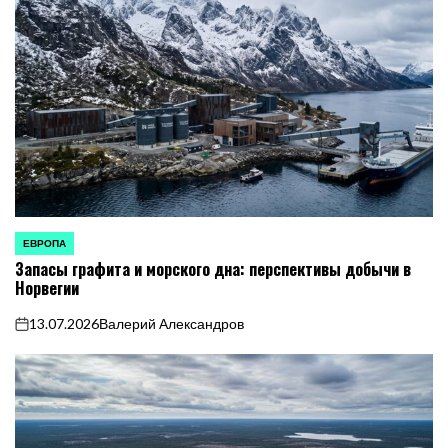
ЕВРОПА
ОПУБЛИКОВАНО
Запасы графита и морского дна: перспективы добычи в
В
Норвегии
13.07.2026
Валерий Александров
on