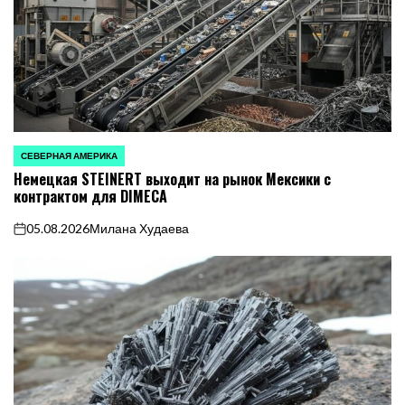
СЕВЕРНАЯ АМЕРИКА
ОПУБЛИКОВАНО
Немецкая STEINERT выходит на рынок Мексики с
В
контрактом для DIMECA
05.08.2026
Милана Худаева
on