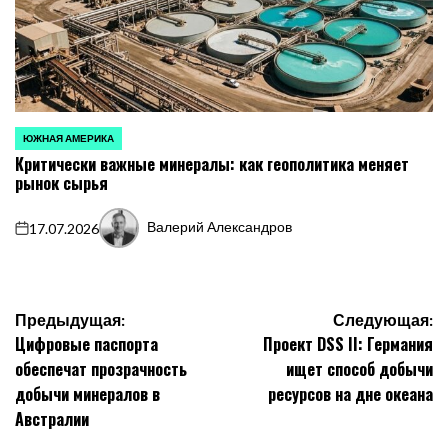
ЮЖНАЯ АМЕРИКА
ОПУБЛИКОВАНО
Критически важные минералы: как геополитика меняет
В
рынок сырья
Валерий Александров
17.07.2026
on
Запись
от
Навигация
Предыдущая:
Следующая:
Цифровые паспорта
Проект DSS II: Германия
по
обеспечат прозрачность
ищет способ добычи
записям
добычи минералов в
ресурсов на дне океана
Австралии