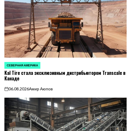
СЕВЕРНАЯ АМЕРИКА
ОПУБЛИКОВАНО
Kal Tire стала эксклюзивным дистрибьютором Transcale в
В
Канаде
06.08.2026
Амир Аюпов
on