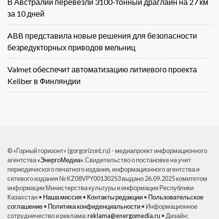
В Австралии перевезли 3100-тонный драглайн на 27 км
за 10 дней
ABB представила новые решения для безопасности
безредукторных приводов мельниц
Valmet обеспечит автоматизацию литиевого проекта
Keliber в Финляндии
© «Горный горизонт» (gorgorizont.ru) - медиапроект информационного
агентства
«ЭнергоМедиа»
. Свидетельство о постановке на учет
периодического печатного издания, информационного агентства и
сетевого издания № KZ08VPY00130253 выдано 26.09.2025 комитетом
информации Министерства культуры и информации Республики
Казахстан •
Наша миссия
•
Контакты редакции
•
Пользовательское
соглашение
•
Политика конфиденциальности
• Информационное
сотрудничество и реклама:
reklama@energomedia.ru
• Дизайн: