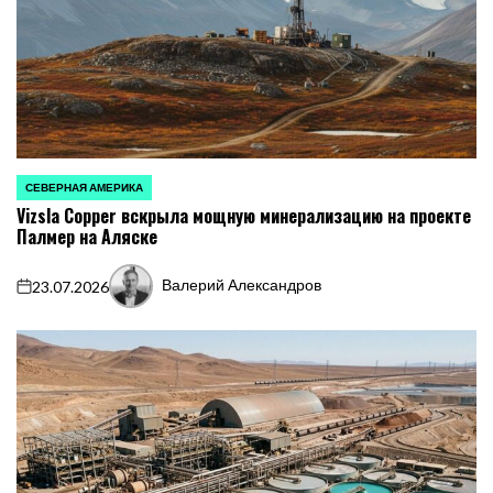
СЕВЕРНАЯ АМЕРИКА
ОПУБЛИКОВАНО
Vizsla Copper вскрыла мощную минерализацию на проекте
В
Палмер на Аляске
Валерий Александров
23.07.2026
on
Запись
от