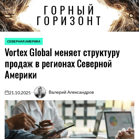
Перейти
ГОРНЫЙ
к
ГОРИЗОНТ
содержимому
СЕВЕРНАЯ АМЕРИКА
ОПУБЛИКОВАНО
Vortex Global меняет структуру
В
продаж в регионах Северной
Америки
Валерий Александров
21.10.2025
on