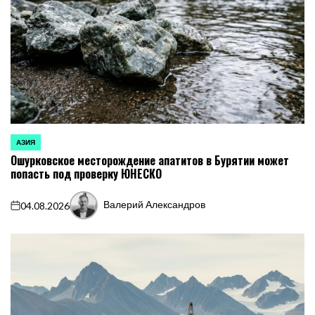
АЗИЯ
ОПУБЛИКОВАНО
Ошурковское месторождение апатитов в Бурятии может
В
попасть под проверку ЮНЕСКО
Валерий Александров
04.08.2026
on
Запись
от