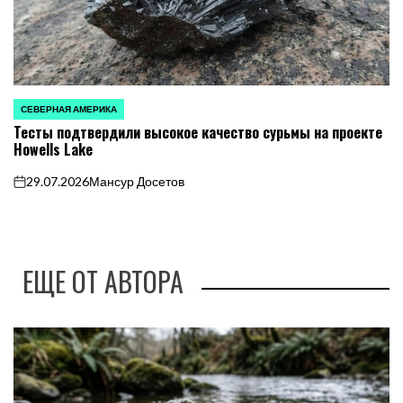
СЕВЕРНАЯ АМЕРИКА
ОПУБЛИКОВАНО
Тесты подтвердили высокое качество сурьмы на проекте
В
Howells Lake
29.07.2026
Мансур Досетов
on
ЕЩЕ ОТ АВТОРА