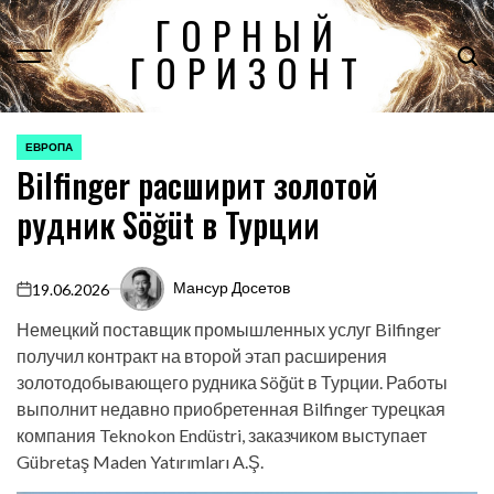
Перейти
ГОРНЫЙ
к
ГОРИЗОНТ
содержимому
ЕВРОПА
ОПУБЛИКОВАНО
Bilfinger расширит золотой
В
рудник Söğüt в Турции
Мансур Досетов
19.06.2026
on
Немецкий поставщик промышленных услуг Bilfinger
получил контракт на второй этап расширения
золотодобывающего рудника Söğüt в Турции. Работы
выполнит недавно приобретенная Bilfinger турецкая
компания Teknokon Endüstri, заказчиком выступает
Gübretaş Maden Yatırımları A.Ş.