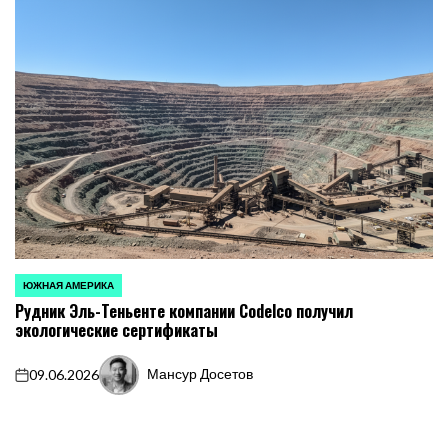
ЮЖНАЯ АМЕРИКА
ОПУБЛИКОВАНО
Рудник Эль-Теньенте компании Codelco получил
В
экологические сертификаты
Мансур Досетов
09.06.2026
on
Запись
от