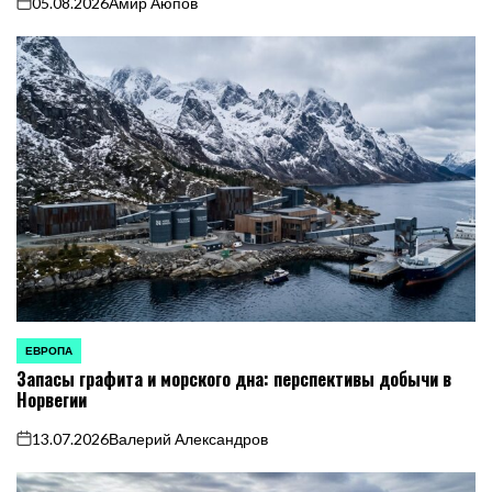
05.08.2026
Амир Аюпов
on
ЕВРОПА
ОПУБЛИКОВАНО
Запасы графита и морского дна: перспективы добычи в
В
Норвегии
13.07.2026
Валерий Александров
on