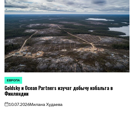
ЕВРОПА
ОПУБЛИКОВАНО
Goldsky и Ocean Partners изучат добычу кобальта в
В
Финляндии
10.07.2026
Милана Худаева
on