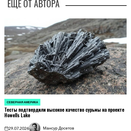
ЕЩЕ ОТ АВТОРА
СЕВЕРНАЯ АМЕРИКА
ОПУБЛИКОВАНО
Тесты подтвердили высокое качество сурьмы на проекте
В
Howells Lake
Мансур Досетов
29.07.2026
on
Запись