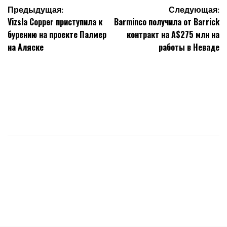
Навигация
Предыдущая:
Следующая:
Vizsla Copper приступила к
Barminco получила от Barrick
по
бурению на проекте Палмер
контракт на А$275 млн на
записям
на Аляске
работы в Неваде