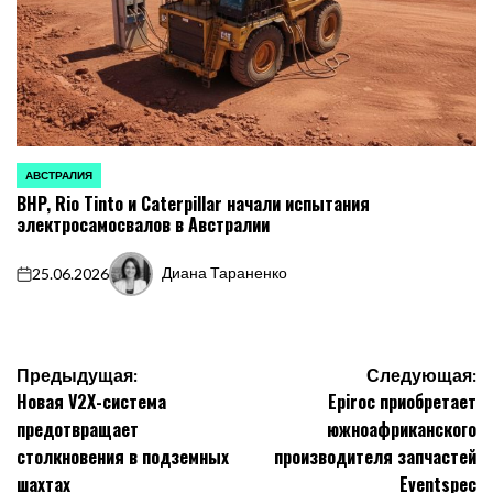
АВСТРАЛИЯ
ОПУБЛИКОВАНО
BHP, Rio Tinto и Caterpillar начали испытания
В
электросамосвалов в Австралии
Диана Тараненко
25.06.2026
on
Запись
от
Навигация
Предыдущая:
Следующая:
Новая V2X-система
Epiroc приобретает
по
предотвращает
южноафриканского
записям
столкновения в подземных
производителя запчастей
шахтах
Eventspec