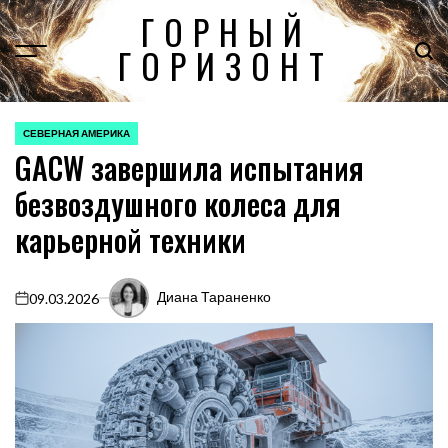
Перейти
ГОРНЫЙ
к
ГОРИЗОНТ
содержимому
СЕВЕРНАЯ АМЕРИКА
ОПУБЛИКОВАНО
GACW завершила испытания
В
безвоздушного колеса для
карьерной техники
Диана Тараненко
09.03.2026
on