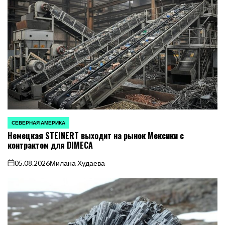
СЕВЕРНАЯ АМЕРИКА
ОПУБЛИКОВАНО
Немецкая STEINERT выходит на рынок Мексики с
В
контрактом для DIMECA
05.08.2026
Милана Худаева
on