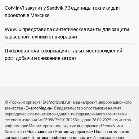
CoMinVi закупит у Sandvik 73 единицы техники для
проектов в Мексике
WireCo представила синтетические ванты для защиты
карьерной техники от вибрации
Цифровая трансформация старых месторождений:
рост добычи и снижение затрат
© «Горный горизонт» (gorgorizont.ru) - медиапроект информационного
агентства
«ЭнергоМедиа»
. Свидетельство о постановке на учет
периодического печатного издания, информационного агентства и
сетевого издания № KZ08VPY00130253 выдано 26.09.2025 комитетом
информации Министерства культуры и информации Республики
Казахстан •
Наша миссия
•
Контакты редакции
•
Пользовательское
соглашение
•
Политика конфиденциальности
• Информационное