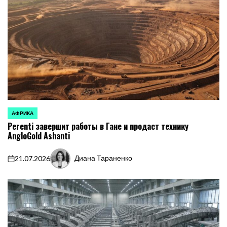
АФРИКА
ОПУБЛИКОВАНО
Perenti завершит работы в Гане и продаст технику
В
AngloGold Ashanti
Диана Тараненко
21.07.2026
on
Запись
от