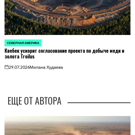
СЕВЕРНАЯ АМЕРИКА
ОПУБЛИКОВАНО
Квебек ускорит согласование проекта по добыче меди и
В
золота Troilus
29.07.2026
Милана Худаева
on
ЕЩЕ ОТ АВТОРА