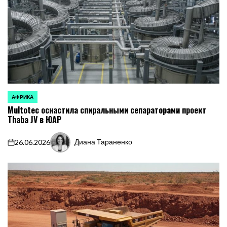
АФРИКА
ОПУБЛИКОВАНО
Multotec оснастила спиральными сепараторами проект
В
Thaba JV в ЮАР
Диана Тараненко
26.06.2026
on
Запись
от