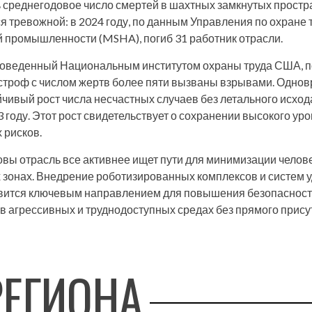
 среднегодовое число смертей в шахтных замкнутых простр
ся тревожной: в 2024 году, по данным Управления по охране 
промышленности (MSHA), погиб 31 работник отрасли.
роведенный Национальным институтом охраны труда США, по
строф с числом жертв более пяти вызваны взрывами. Однов
чивый рост числа несчастных случаев без летального исхода
3 году. Этот рост свидетельствует о сохранении высокого ур
 рисков.
зовы отрасль все активнее ищет пути для минимизации челов
 зонах. Внедрение роботизированных комплексов и систем 
вится ключевым направлением для повышения безопасност
в агрессивных и труднодоступных средах без прямого прису
РЕГИОНА