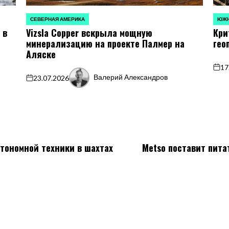
СЕВЕРНАЯ АМЕРИКА
ЮЖН
ОПУБЛИКОВАНО
ОПУБ
 в
Vizsla Copper вскрыла мощную
Кри
В
В
минерализацию на проекте Палмер на
гео
Аляске
17
on
Валерий Александров
23.07.2026
on
Запись
от
втономной техники в шахтах
Metso поставит пита