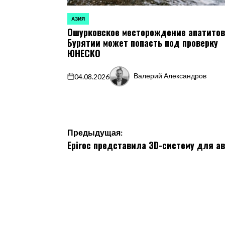
АЗИЯ
ОПУБЛИКОВАНО
Ошурковское месторождение апатитов
В
Бурятии может попасть под проверку
ЮНЕСКО
Валерий Александров
04.08.2026
on
Запись
от
Навигация
Предыдущая:
Epiroc представила 3D-систему для а
по
записям