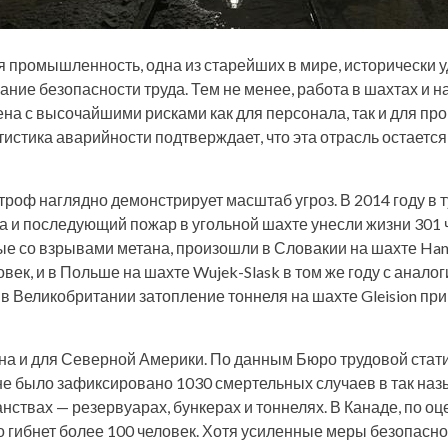
промышленность, одна из старейших в мире, исторически у
ие безопасности труда. Тем не менее, работа в шахтах и на
на с высочайшими рисками как для персонала, так и для пр
тистика аварийности подтверждает, что эта отрасль остаетс
троф наглядно демонстрирует масштаб угроз. В 2014 году в 
а и последующий пожар в угольной шахте унесли жизни 301 
ые со взрывами метана, произошли в Словакии на шахте Hand
ловек, и в Польше на шахте Wujek-Slask в том же году с анал
у в Великобритании затопление тоннеля на шахте Gleision при
на и для Северной Америки. По данным Бюро трудовой стати
ане было зафиксировано 1030 смертельных случаев в так н
нствах — резервуарах, бункерах и тоннелях. В Канаде, по оце
 гибнет более 100 человек. Хотя усиленные меры безопасн