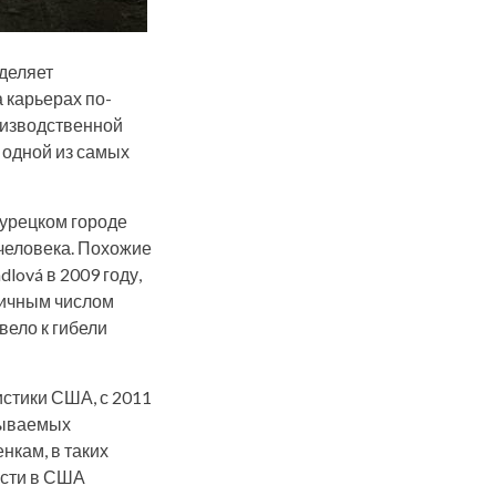
деляет
 карьерах по-
оизводственной
я одной из самых
турецком городе
человека. Похожие
lová в 2009 году,
огичным числом
вело к гибели
стики США, с 2011
азываемых
нкам, в таких
ости в США