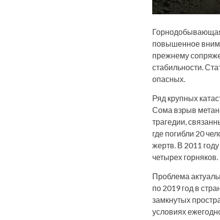
Горнодобывающая 
повышенное вниман
прежнему сопряже
стабильности. Ста
опасных.
Ряд крупных катас
Сома взрыв метан
трагедии, связанн
где погибли 20 че
жертв. В 2011 год
четырех горняков.
Проблема актуаль
по 2019 год в стр
замкнутых простра
условиях ежегодно