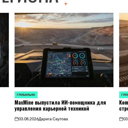
ГЛОБАЛЬНО
ГЛО
ОПУБЛИКОВАНО
ОПУБ
MaxMine выпустила ИИ-помощника для
Kom
В
В
управления карьерной техникой
стр
03.08.2026
Дарига Саутова
03
on
on