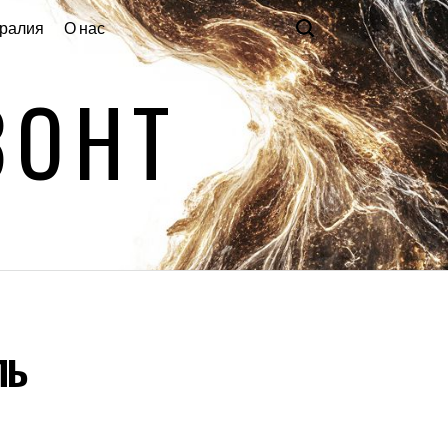
ралия
О нас
ЗОНТ
ль