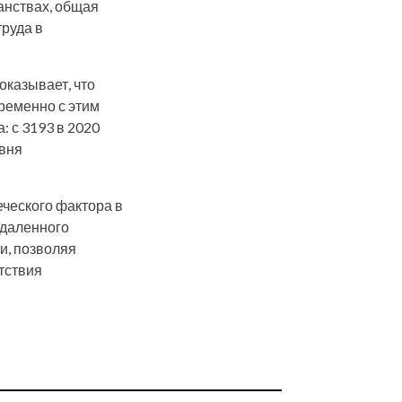
анствах, общая
труда в
казывает, что
ременно с этим
: с 3193 в 2020
овня
еческого фактора в
удаленного
и, позволяя
тствия