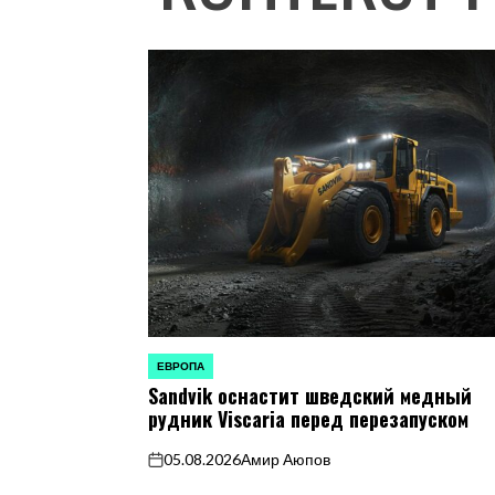
ЕВРОПА
ОПУБЛИКОВАНО
Sandvik оснастит шведский медный
В
рудник Viscaria перед перезапуском
05.08.2026
Амир Аюпов
on