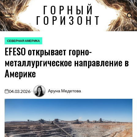
Перейти
ГОРНЫЙ
к
ГОРИЗОНТ
содержимому
СЕВЕРНАЯ АМЕРИКА
ОПУБЛИКОВАНО
EFESO открывает горно-
В
металлургическое направление в
Америке
Аруна Медетова
04.03.2026
on