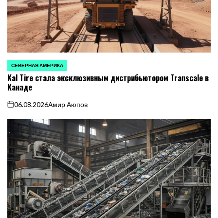
СЕВЕРНАЯ АМЕРИКА
ОПУБЛИКОВАНО
Kal Tire стала эксклюзивным дистрибьютором Transcale в
В
Канаде
06.08.2026
Амир Аюпов
on