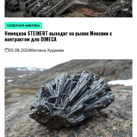
СЕВЕРНАЯ АМЕРИКА
ОПУБЛИКОВАНО
Немецкая STEINERT выходит на рынок Мексики с
В
контрактом для DIMECA
05.08.2026
Милана Худаева
on