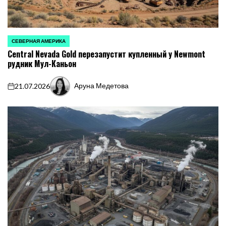
СЕВЕРНАЯ АМЕРИКА
ОПУБЛИКОВАНО
Central Nevada Gold перезапустит купленный у Newmont
В
рудник Мул-Каньон
Аруна Медетова
21.07.2026
on
Запись
от