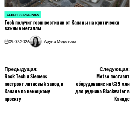
СЕВЕРНАЯ АМЕРИКА
ОПУБЛИКОВАНО
Teck получит госинвестиции от Канады на критически
В
важные металлы
Аруна Медетова
09.07.2026
on
Запись
от
Навигация
Предыдущая:
Следующая:
Rock Tech и Siemens
Metso поставит
по
построят литиевый завод в
оборудование на €39 млн
записям
Канаде по немецкому
для рудника Blackwater в
проекту
Канаде