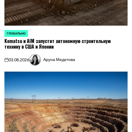
ГЛОБАЛЬНО
ОПУБЛИКОВАНО
Komatsu и AIM запустят автономную строительную
В
технику в США и Японии
Аруна Медетова
03.08.2026
on
Запись
от