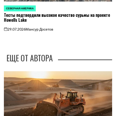
СЕВЕРНАЯ АМЕРИКА
ОПУБЛИКОВАНО
Тесты подтвердили высокое качество сурьмы на проекте
В
Howells Lake
29.07.2026
Мансур Досетов
on
ЕЩЕ ОТ АВТОРА