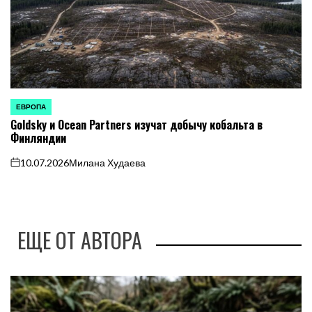
ЕВРОПА
ОПУБЛИКОВАНО
Goldsky и Ocean Partners изучат добычу кобальта в
В
Финляндии
10.07.2026
Милана Худаева
on
ЕЩЕ ОТ АВТОРА