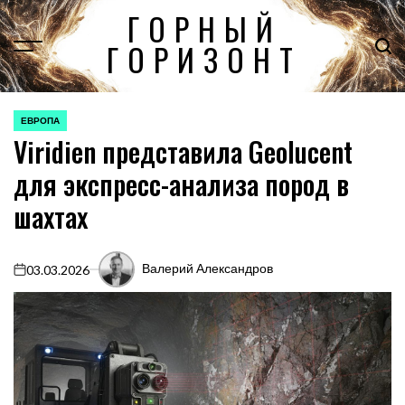
Перейти
ГОРНЫЙ
к
ГОРИЗОНТ
содержимому
ЕВРОПА
ОПУБЛИКОВАНО
Viridien представила Geolucent
В
для экспресс-анализа пород в
шахтах
Валерий Александров
03.03.2026
on