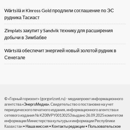
Wärtsilä и Kinross Gold продлили соглашение по ЭС
рудника Тасиаст
Zimplats закупит у Sandvik технику для расширения
добычи в Зимбабве
Wärtsilä обеспечит энергией новый золотой рудник в
Сенегале
© «Горный горизонт» (gorgorizont.ru) - медиапроект информационного
агентства
«ЭнергоМедиа»
. Свидетельство о постановке на учет
периодического печатного издания, информационного агентства и
сетевого издания № KZ08VPY00130253 выдано 26.09.2025 комитетом
информации Министерства культуры и информации Республики
Казахстан •
Наша миссия
•
Контакты редакции
•
Пользовательское