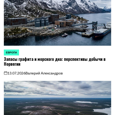
ЕВРОПА
ОПУБЛИКОВАНО
Запасы графита и морского дна: перспективы добычи в
В
Норвегии
13.07.2026
Валерий Александров
on