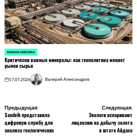
ЮЖНАЯ АМЕРИКА
ОПУБЛИКОВАНО
Критически важные минералы: как геополитика меняет
В
рынок сырья
Валерий Александров
17.07.2026
on
Запись
от
Навигация
Предыдущая:
Следующая:
Sandvik представила
Экологи оспаривают
по
цифровую службу для
лицензию на добычу золота
записям
анализа геологических
в штате Айдахо