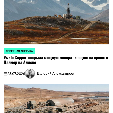
СЕВЕРНАЯ АМЕРИКА
ОПУБЛИКОВАНО
Vizsla Copper вскрыла мощную минерализацию на проекте
В
Палмер на Аляске
Валерий Александров
23.07.2026
on
Запись
от