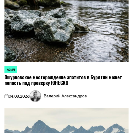
АЗИЯ
ОПУБЛИКОВАНО
Ошурковское месторождение апатитов в Бурятии может
В
попасть под проверку ЮНЕСКО
Валерий Александров
04.08.2026
on
Запись
от