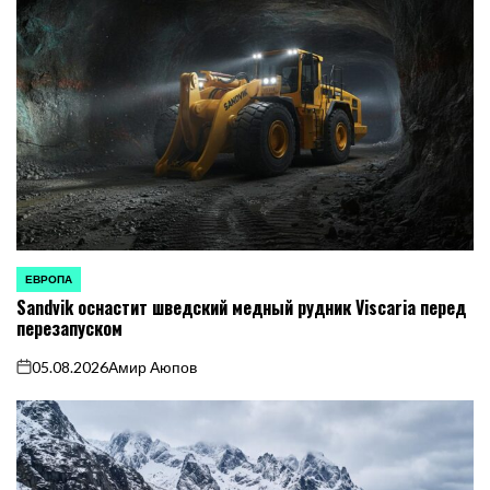
ЕВРОПА
ОПУБЛИКОВАНО
Sandvik оснастит шведский медный рудник Viscaria перед
В
перезапуском
05.08.2026
Амир Аюпов
on